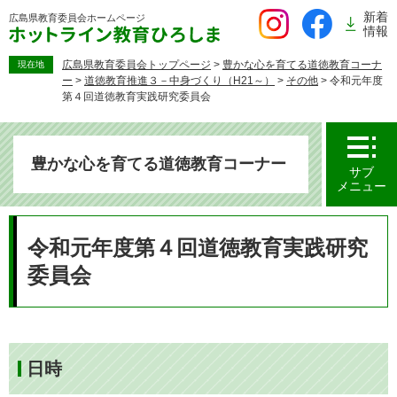
ペ
新着
広島県教育委員会
ホームページ
ー
情報
ジ
の
広島県教育委員会トップページ
>
豊かな心を育てる道徳教育コーナ
現在地
ー
>
道徳教育推進３－中身づくり（H21～）
>
その他
>
令和元年度
先
第４回道徳教育実践研究委員会
頭
で
す。
豊かな心を育てる道徳教育コーナー
サブ
メニュー
本
文
令和元年度第４回道徳教育実践研究
委員会
日時