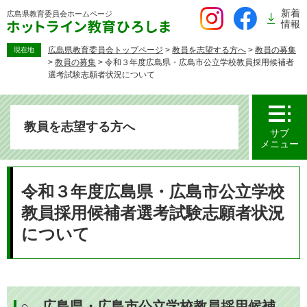
ペ
新着
広島県教育委員会
ホームページ
ー
情報
ジ
の
広島県教育委員会トップページ
>
教員を志望する方へ
>
教員の募集
現在地
>
教員の募集
>
令和３年度広島県・広島市公立学校教員採用候補者
先
選考試験志願者状況について
頭
で
す。
教員を志望する方へ
サブ
メニュー
本
文
令和３年度広島県・広島市公立学校
教員採用候補者選考試験志願者状況
について
○ 広島県・広島市公立学校教員採用候補