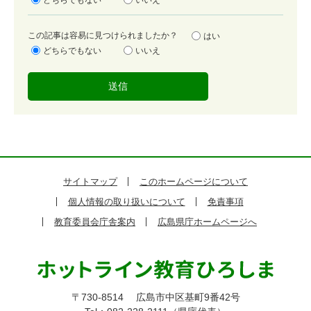
どちらでもない
いいえ
度
容
この記事は容易に見つけられましたか？
はい
易
どちらでもない
いいえ
度
サイトマップ
このホームページについて
個人情報の取り扱いについて
免責事項
教育委員会庁舎案内
広島県庁ホームページへ
〒730-8514
広島市中区基町9番42号