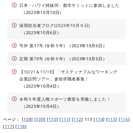
日本・ハワイ姉妹州・都市サミットに参加しました
2023年10月10日
採用担当者ブログ(2023年10月６日)
2023年10月6日
号外 第37号 (令和５年)
2023年10月6日
定期 第78号 (令和５年)
2023年10月5日
【10/21＆11/18】「サスティナブルなワーキング
企業訪問ツアー」参加求職者募集！
2023年10月4日
令和５年度人権スポーツ教室を実施しました！
2023年10月4日
ページ：
[
108
]
[
109
]
[
110
]
[
111
]
[
112
]
113
[
114
]
[
115
]
[
116
]
[
117
]
[
118
]