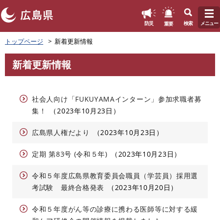
このページの本文へ
重要
防災
検索
メニュー
ペ
トップページ
新着更新情報
ー
ジ
新着更新情報
の
本
先
文
頭
で
社会人向け「FUKUYAMAインターン」参加求職者募
す
集！
2023年10月23日
。
広島県人権だより
2023年10月23日
定期 第83号 (令和５年)
2023年10月23日
令和５年度広島県教育委員会職員（学芸員）採用選
考試験 最終合格発表
2023年10月20日
令和５年度がん等の診療に携わる医師等に対する緩