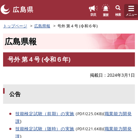
このページの本文へ
重要
防災
検索
メニュー
ペ
トップページ
広島県報
号外 第４号 (令和６年)
ー
ジ
広島県報
の
先
頭
号外 第４号 (令和６年)
で
本
す
文
。
掲載日
2024年3月1日
公告
技能検定試験（前期）の実施
(
職業能力開発
(PDF/225.0KB)
課
)
技能検定試験（随時）の実施
(
職業能力開発
(PDF/221.6KB)
課
)