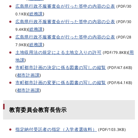
広島県行政不服審査会が行った答申の内容の公表
(PDF/30
(
総務課
)
0.1KB)
広島県行政不服審査会が行った答申の内容の公表
(PDF/30
(
総務課
)
9.4KB)
広島県行政不服審査会が行った答申の内容の公表
(PDF/28
(
総務課
)
7.9KB)
土地収用法の規定による土地立入りの許可
(
用
(PDF/79.8KB)
地課
)
市町都市計画の決定に係る図書の写しの縦覧
(PDF/47.6KB)
(
都市計画課
)
市町都市計画の変更に係る図書の写しの縦覧
(PDF/64.1KB)
(
都市計画課
)
教育委員会教育長告示
指定納付受託者の指定（入学者選抜料）
(PDF/103.3KB)