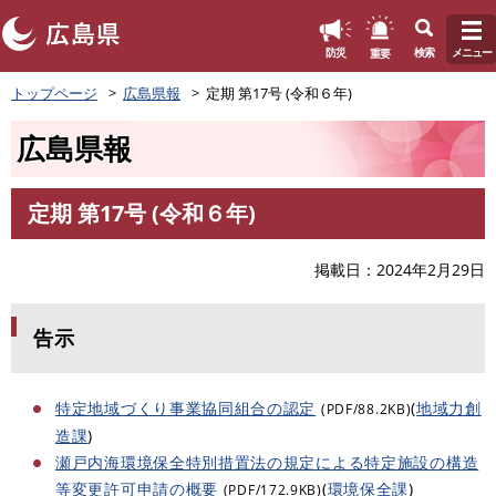
このページの本文へ
重要
防災
検索
メニュー
ペ
トップページ
広島県報
定期 第17号 (令和６年)
ー
ジ
広島県報
の
先
頭
定期 第17号 (令和６年)
で
本
す
文
。
掲載日
2024年2月29日
告示
特定地域づくり事業協同組合の認定
(
地域力創
(PDF/88.2KB)
造課
)
瀬戸内海環境保全特別措置法の規定による特定施設の構造
等変更許可申請の概要
(
環境保全課
)
(PDF/172.9KB)