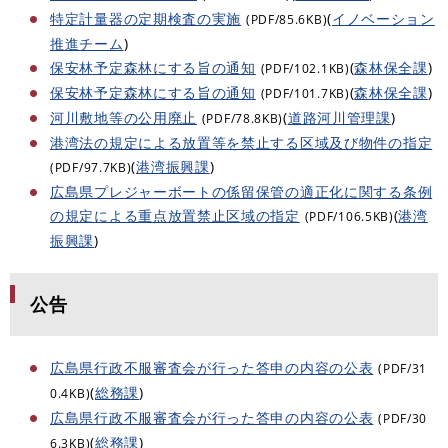
特定計量器の定期検査の実施
(
イノベーション
(PDF/85.6KB)
推進チーム
)
保安林予定森林にする旨の通知
(
森林保全課
)
(PDF/102.1KB)
保安林予定森林にする旨の通知
(
森林保全課
)
(PDF/101.7KB)
河川敷地等の公用廃止
(
道路河川管理課
)
(PDF/78.8KB)
港湾法の規定による放置等を禁止する区域及び物件の指定
(
港湾振興課
)
(PDF/97.7KB)
広島県プレジャーボートの係留保管の適正化に関する条例
の規定による重点放置禁止区域の指定
(
港湾
(PDF/106.5KB)
振興課
)
公告
広島県行政不服審査会が行った答申の内容の公表
(PDF/31
(
総務課
)
0.4KB)
広島県行政不服審査会が行った答申の内容の公表
(PDF/30
(
総務課
)
6.3KB)