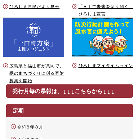
ひろしま県民だより夏号
「ＡＩで未来を切り開く」
ひろしま宣言
ひろしまマイタイムライン
広島県と福山市が共同で、
鞆のまちづくりに係る寄附
募集を開始
発行月毎の県報は、↓↓↓こちらから↓↓↓
定期
令和８年８月