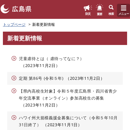
このページの本文へ
重要
防災
検索
メニュー
ペ
トップページ
新着更新情報
ー
ジ
新着更新情報
の
本
先
文
頭
で
児童虐待とは（ 虐待ってなに？）
す
2023年11月2日
。
定期 第86号 (令和５年)
2023年11月2日
【県内高校生対象】令和５年度広島県・四川省青少
年交流事業（オンライン）参加高校生の募集
2023年11月2日
ハワイ州大規模義援金募集について（令和５年10月
31日終了）
2023年11月1日