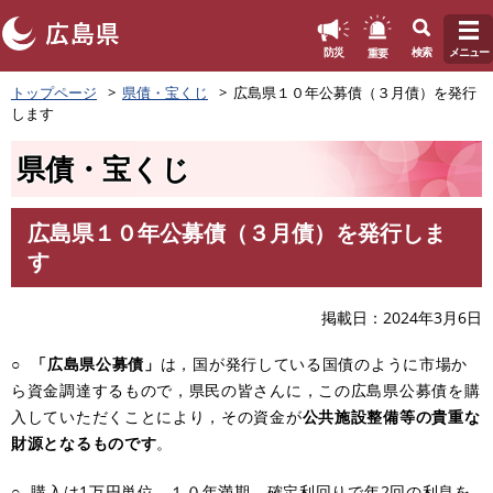
このページの本文へ
重要
防災
検索
メニュー
ペ
トップページ
県債・宝くじ
広島県１０年公募債（３月債）を発行
ー
します
ジ
の
県債・宝くじ
先
頭
で
広島県１０年公募債（３月債）を発行しま
す
本
す
。
文
掲載日
2024年3月6日
○
「広島県公募債」
は，国が発行している国債のように市場か
ら資金調達するもので，県民の皆さんに，この広島県公募債を購
入していただくことにより，その資金が
公共施設整備等の貴重な
財源となるものです
。
○ 購入は1万円単位，１０年満期，確定利回りで年2回の利息を