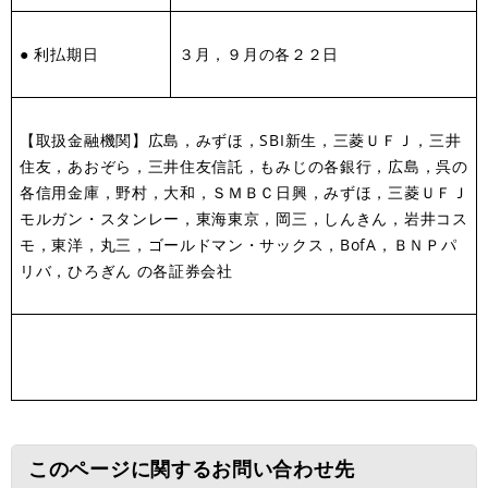
● 利払期日
３月，９月の各２２日
【取扱金融機関】広島，みずほ，SBI新生，三菱ＵＦＪ，三井
住友，あおぞら，三井住友信託，もみじの各銀行，広島，呉の
各信用金庫，野村，大和，ＳＭＢＣ日興，みずほ，三菱ＵＦＪ
モルガン・スタンレー，東海東京，岡三，しんきん，岩井コス
モ，東洋，丸三，ゴールドマン・サックス，BofA，ＢＮＰパ
リバ，ひろぎん の各証券会社
このページに関するお問い合わせ先