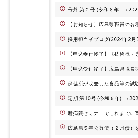
号外 第２号 (令和６年)
20
【お知らせ】広島県職員の各
採用担当者ブログ(2024年2月
【申込受付終了】《技術職・
【申込受付終了】広島県職員
保健所が収去した食品等の試
定期 第10号 (令和６年)
20
新病院セミナーでこれまでに
広島県５年公募債（２月債）