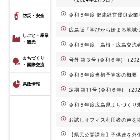
令和５年度 健康経営優良企
防災・安全
広島版「学びから始まる地域
しごと・産業
・観光
令和５年度 島根・広島交流
まちづくり
号外 第３号 (令和６年)
20
・国際交流
令和６年度当初予算案の概要
県政情報
定期 第11号 (令和６年)
20
令和５年度広島県まちづくり
お試しオフィス利用者の声を
【県民公開講座】子供達を外