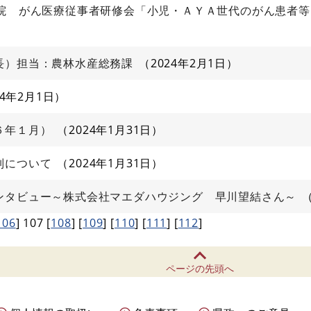
病院 がん医療従事者研修会「小児・ＡＹＡ世代のがん患者
長）担当：農林水産総務課
2024年2月1日
24年2月1日
６年１月）
2024年1月31日
制について
2024年1月31日
ンタビュー～株式会社マエダハウジング 早川望結さん～
106
]
107
[
108
]
[
109
]
[
110
]
[
111
]
[
112
]
ページの先頭へ