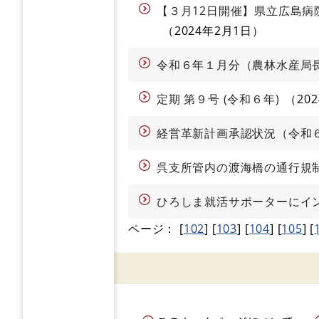
【３月12日開催】県立広島
2024年2月1日
令和６年１月分（農林水産局
定期 第９号 (令和６年)
20
経営革新計画承認状況（令和
呉支所管内の渡海橋の通行規
ひろしま就活サポーターにイ
ページ：
[
102
]
[
103
]
[
104
]
[
105
]
[