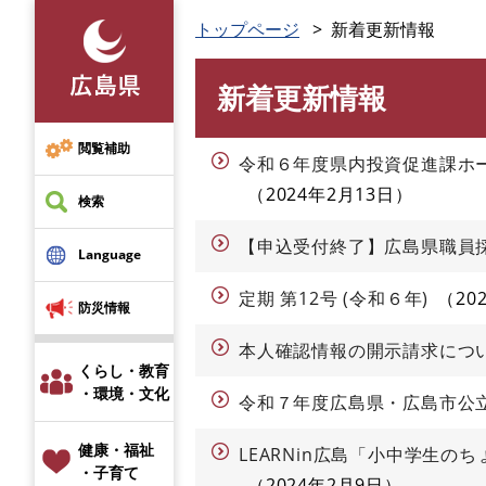
ペ
トップページ
新着更新情報
ー
ジ
新着更新情報
の
本
先
文
頭
閲覧補助
令和６年度県内投資促進課ホ
で
2024年2月13日
す
検索
。
【申込受付終了】広島県職員
Language
定期 第12号 (令和６年)
20
防災情報
本人確認情報の開示請求につ
くらし・教育
・環境・文化
令和７年度広島県・広島市公
健康・福祉
LEARNin広島「小中学生
・子育て
2024年2月9日