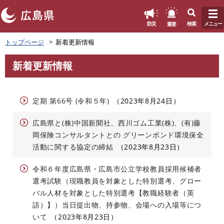
このページの本文へ
重要
防災
検索
メニュー
ペ
トップページ
新着更新情報
ー
ジ
新着更新情報
の
本
先
文
頭
で
定期 第66号 (令和５年)
2023年8月24日
す
。
広島県と(株)中国新聞社、西川ゴム工業(株)、(有)藤
岡保険コンサルタントとの グリーンボンド環境保全
活動に関する協定の締結
2023年8月23日
令和６年度広島県・広島市公立学校教員採用候補者
選考試験（現職教員を対象とした特別選考、グロー
バル人材を対象とした特別選考【教職経験者（英
語）】）当日提出物、持参物、会場への入場等につ
いて
2023年8月23日