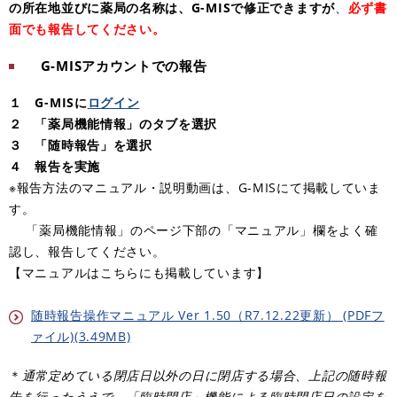
の所在地並びに薬局の名称は、G-MISで修正できますが
、
必ず書
面でも報告してください。
G-MISアカウントでの報告
１ G-MISに
ログイン
２ 「薬局機能情報」のタブを選択
３ 「随時報告」を選択
４ 報告を実施
※報告方法のマニュアル・説明動画は、G-MISにて掲載していま
す。
「薬局機能情報」のページ下部の「マニュアル」欄をよく確
認し、報告してください。
【マニュアルはこちらにも掲載しています】
随時報告操作マニュアル Ver 1.50（R7.12.22更新） (PDFフ
ァイル)(3.49MB)
＊
通常定めている閉店日以外の日に閉店する場合、上記の随時報
告を行ったうえで、「臨時閉店」機能による臨時閉店日の設定を