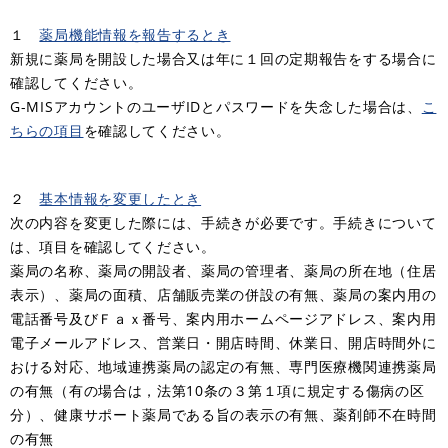
１
薬局機能情報を報告するとき
新規に薬局を開設した場合又は年に１回の定期報告をする場合に
確認してください。
G-MISアカウントのユーザIDとパスワードを失念した場合は、
こ
ちらの項目
を確認してください。
２
基本情報を変更したとき
次の内容を変更した際には、手続きが必要です。手続きについて
は、項目を確認してください。
薬局の名称、薬局の開設者、薬局の管理者、薬局の所在地（住居
表示）、薬局の面積、店舗販売業の併設の有無、薬局の案内用の
電話番号及びＦａｘ番号、案内用ホームページアドレス、案内用
電子メールアドレス、営業日・開店時間、休業日、開店時間外に
おける対応、地域連携薬局の認定の有無、専門医療機関連携薬局
の有無（有の場合は，法第10条の３第１項に規定する傷病の区
分）、健康サポート薬局である旨の表示の有無、薬剤師不在時間
の有無