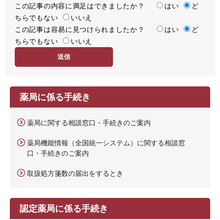
この記事の内容に満足はできましたか？
満
はい
ど
ちらでもない
足
いいえ
この記事は容易に見つけられましたか？
度
容
はい
ど
ちらでもない
易
いいえ
度
薬局に係る手続き
薬局に関する相談窓口・手続きのご案内
薬局機能情報（全国統一システム）に関する相談窓
口・手続きのご案内
取扱処方箋数の届出をするとき
認定薬局に係る手続き