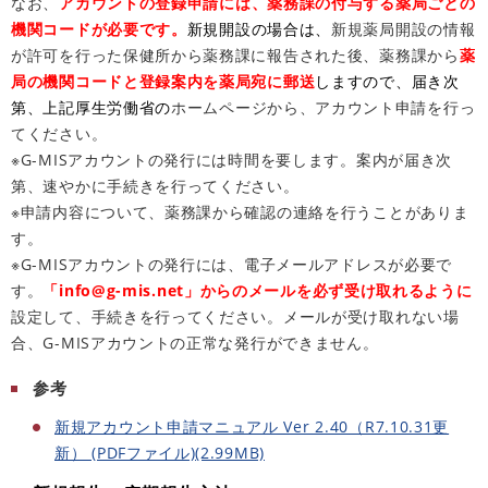
なお、
アカウントの登録申請には、薬務課の付与する薬局ごとの
機関コードが必要です。
新規開設の場合は、
新規薬局開設の情報
が許可を行った保健所から薬務課に報告された後、薬務課から
薬
局の機関コードと登録案内を薬局宛に郵送
しますので、届き次
第、上記厚生労働省の
ホームページから、アカウント申請を行っ
てください。
※G-MISアカウントの発行には時間を要します。案内が届き次
第、速やかに手続きを行ってください。
※申請内容について、薬務課から確認の連絡を行うことがありま
す。
※G-MISアカウントの発行には、電子メールアドレスが必要で
す。
「
info@g-mis.net
」からのメールを必ず受け取れるように
設定して、手続きを行ってください。メールが受け取れない場
合、G-MISアカウントの正常な発行ができません。
参考
新規アカウント申請マニュアル Ver 2.40（R7.10.31更
新） (PDFファイル)(2.99MB)