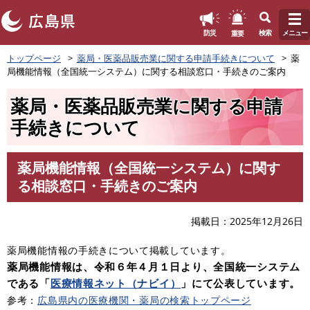
このページの本文へ
重要
防災
検索
メニュー
ペ
トップページ
薬局・医薬品販売業に関する申請手続きについて
薬
ー
局機能情報（全国統一システム）に関する相談窓口・手続きのご案内
ジ
の
薬局・医薬品販売業に関する申請
先
頭
手続きについて
で
す
。
薬局機能情報（全国統一システム）に関す
本
る相談窓口・手続きのご案内
文
掲載日
2025年12月26日
薬局機能情報の手続きについて掲載しています。
薬局機能情報は、令和６年４月１日より、全国統一システム
である「
医療情報ネット（ナビイ）
」にて公表しています。
参考：
広島県内の医療機関・薬局の検索トップページ