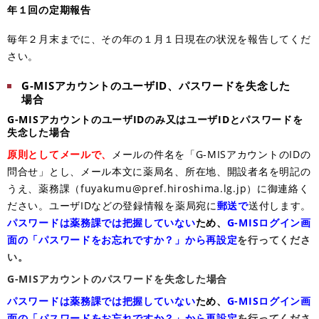
年１回の定期報告
毎年２月末までに、その年の１月１日現在の状況を報告してくだ
さい。
G-MISアカウントのユーザID、パスワードを失念した
場合
G-MISアカウントのユーザIDのみ又はユーザIDとパスワードを
失念した場合
原則としてメールで、
メールの件名を「G-MISアカウントのIDの
問合せ」とし、メール本文に薬局名、所在地、開設者名を明記の
うえ、薬務課（
fuyakumu@pref.hiroshima.lg.jp
）に御連絡く
ださい。ユーザIDなどの登録情報を薬局宛に
郵送で
送付します。
パスワードは薬務課では把握していない
ため、
G-MIS
ログイン画
面の「パスワードをお忘れですか？」から再設定
を行ってくださ
い。
G-MISアカウントのパスワードを失念した場合
パスワードは薬務課では把握していない
ため、
G-MIS
ログイン画
面の「パスワードをお忘れですか？」から再設定
を行ってくださ