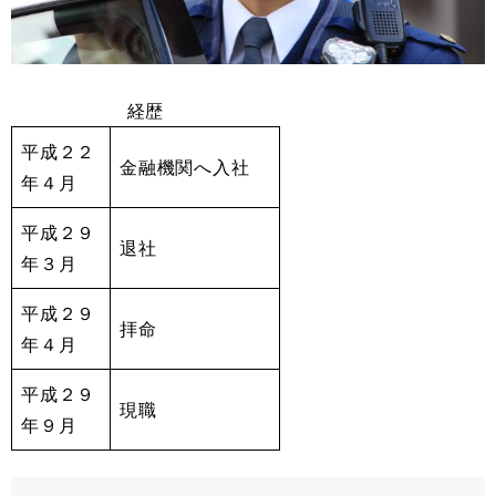
経歴
平成２２
金融機関へ入社
年４月
平成２９
退社
年３月
平成２９
拝命
年４月
平成２９
現職
年９月