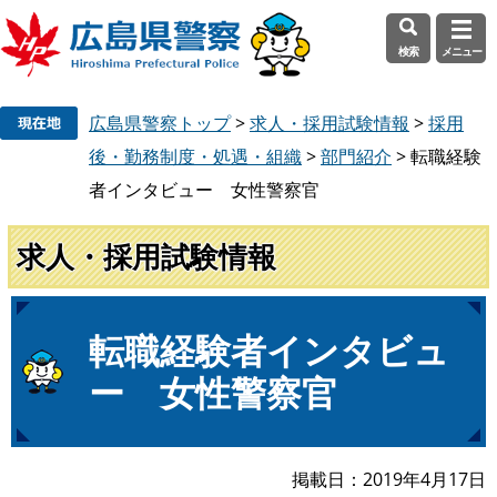
検索
メニュー
ペ
メ
広島県警察トップ
>
求人・採用試験情報
>
採用
ー
ニ
ジ
ュ
後・勤務制度・処遇・組織
>
部門紹介
>
転職経験
の
ー
者インタビュー 女性警察官
先
を
頭
飛
求人・採用試験情報
で
ば
す
し
。
て
本
本
転職経験者インタビュ
文
文
ー 女性警察官
へ
掲載日
2019年4月17日