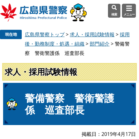
検索
メニュー
ペ
メ
広島県警察トップ
>
求人・採用試験情報
>
採用
ー
ニ
ジ
ュ
後・勤務制度・処遇・組織
>
部門紹介
>
警備警
の
ー
察 警衛警護係 巡査部長
先
を
頭
飛
求人・採用試験情報
で
ば
す
し
。
て
本
本
警備警察 警衛警護
文
文
係 巡査部長
へ
掲載日
2019年4月17日