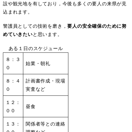
設や観光地を有しており，今後も多くの要人の来県が見
込まれます。
警護員としての技術を磨き，
要人の安全確保のために努
めていきたい
と思います。
ある１日のスケジュール
８：３
始業・朝礼
０
８：４
計画書作成・現場
０
実査など
１２：
昼食
００
１３：
関係者等との連絡