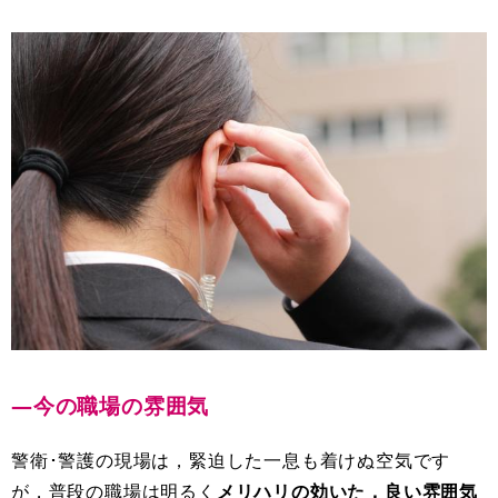
―今の職場の雰囲気
警衛･警護の現場は，緊迫した一息も着けぬ空気です
が，普段の職場は明るく
メリハリの効いた，良い雰囲気