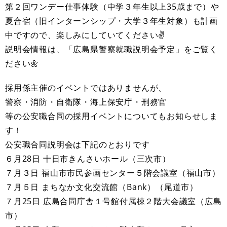
第２回ワンデー仕事体験（中学３年生以上35歳まで）や
夏合宿（旧インターンシップ・大学３年生対象）も計画
中ですので、楽しみにしていてください✌
説明会情報は、「広島県警察就職説明会予定」をご覧く
ださい🌼
採用係主催のイベントではありませんが、
警察・消防・自衛隊・海上保安庁・刑務官
等の公安職合同の採用イベントについてもお知らせしま
す！
公安職合同説明会は下記のとおりです
６月28日 十日市きんさいホール（三次市）
７月３日 福山市市民参画センター５階会議室（福山市）
７月５日 まちなか文化交流館（Bank）（尾道市）
７月25日 広島合同庁舎１号館付属棟２階大会議室（広島
市）