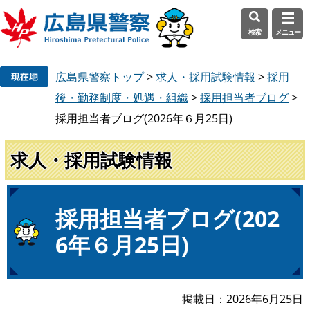
検索
メニュー
ペ
メ
広島県警察トップ
>
求人・採用試験情報
>
採用
ー
ニ
ジ
ュ
後・勤務制度・処遇・組織
>
採用担当者ブログ
>
の
ー
採用担当者ブログ(2026年６月25日)
先
を
頭
飛
求人・採用試験情報
で
ば
す
し
。
て
本
本
採用担当者ブログ(202
文
文
6年６月25日)
へ
掲載日
2026年6月25日