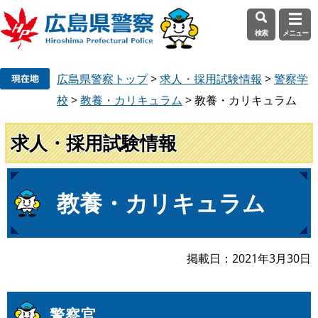
検索
メニュー
ペ
メ
広島県警察トップ
>
求人・採用試験情報
>
警察学
ー
ニ
ジ
ュ
校
>
教養・カリキュラム
>
教養・カリキュラム
の
ー
先
を
求人・採用試験情報
頭
飛
で
ば
す
し
本
教養・カリキュラム
。
て
文
本
文
へ
掲載日
2021年3月30日
警察官