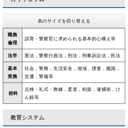
表のサイズを切り替える
職務
訓育・警察官に求められる基本的心構え等
倫理
法学
憲法，警察行政法，刑法，刑事訴訟法，民法
基本
社会，警務，生活安全，地域，捜査，鑑識，
実務
交通，警備等
点検・礼式・教錬，柔道，剣道，逮捕術，け
術科
ん銃等
教育システム