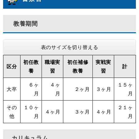
教養期間
表のサイズを切り替える
初任教
職場実
初任補修
実戦実
区分
計
養
習
教養
習
６ヶ
４ヶ
１５ヶ
大卒
２ヶ月
３ヶ月
月
月
月
その
１０ヶ
２１ヶ
４ヶ月
３ヶ月
４ヶ月
他
月
月
カリキュラム