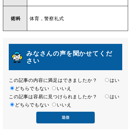
術科
体育，警察礼式
みなさんの声を聞かせてくだ
さい
この記事の内容に満足はできましたか？
満
はい
足
どちらでもない
いいえ
この記事は容易に見つけられましたか？
度
容
はい
易
どちらでもない
いいえ
度