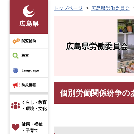
ペ
トップページ
広島県労働委員会
ー
ジ
の
先
頭
閲覧補助
広島県労働委員会
で
す
検索
。
Language
防災情報
個別労働関係紛争の
本
文
くらし・教育
・環境・文化
健康・福祉
・子育て