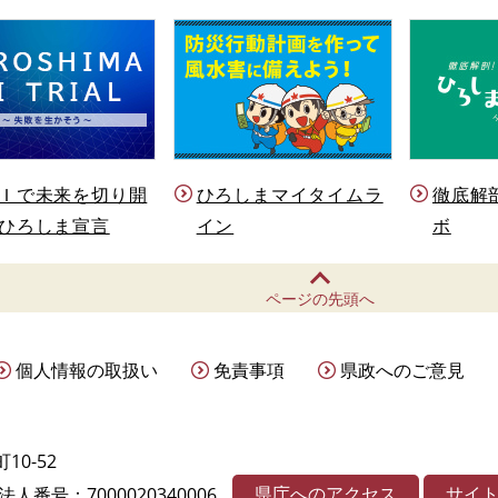
Ｉで未来を切り開
ひろしまマイタイムラ
徹底解
ひろしま宣言
イン
ボ
ページの先頭へ
個人情報の取扱い
免責事項
県政へのご意見
10-52
県庁へのアクセス
サイ
法人番号：7000020340006