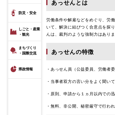
あっせんとは
防災・安全
労働条件や解雇などをめぐり、労
いて、解決に結びつく合意点を探
しごと・産業
んは、裁判のような強制力はあり
・観光
まちづくり
あっせんの特徴
・国際交流
​・あっせん員（公益委員、労働者
県政情報
​・当事者双方の言い分をよく聞い
・原則、申請から１ヵ月以内での
・無料、非公開、秘密厳守で行わ