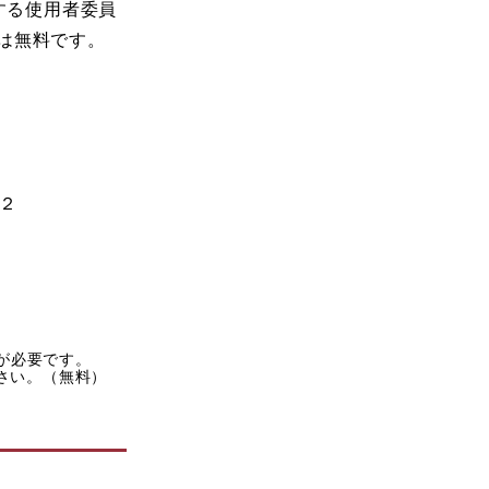
する使用者委員
用は無料です。
２
rが必要です。
ださい。（無料）