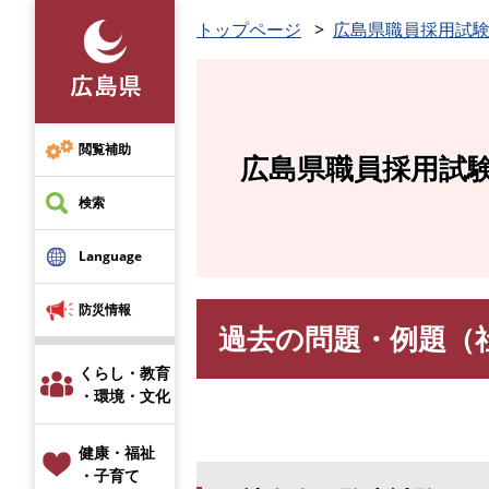
ペ
トップページ
広島県職員採用試
ー
ジ
の
先
頭
閲覧補助
広島県職員採用試
で
す
検索
。
Language
防災情報
過去の問題・例題（
本
文
くらし・教育
・環境・文化
健康・福祉
・子育て