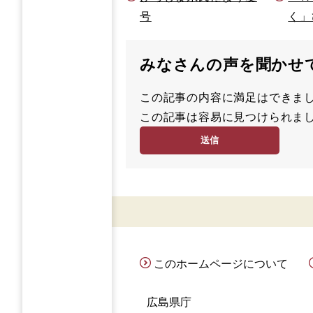
号
く」
みなさんの声を聞かせ
この記事の内容に満足はでき
満
この記事は容易に見つけられ
足
容
度
易
度
このホームページについて
広島県庁