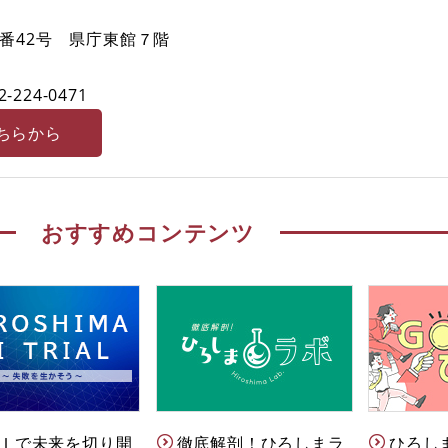
番42号 県庁東館７階
2-224-0471
ちらから
おすすめコンテンツ
Ｉで未来を切り開
徹底解剖！ひろしまラ
ひろし