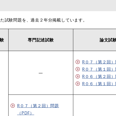
した試験問題を、過去２年分掲載しています。
験
専門記述試験
論文試
R０７（第２回）
R０７（第１回）
―
​R０６（第２回）
R０６（第１回）
R０７（第２回）問題
（PDF）