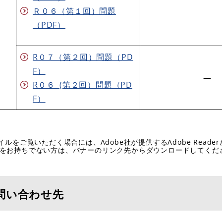
Ｒ０６（第１回）問題
（PDF）
R０７（第２回）問題（PD
F）
―
​R０６ (第２回）問題（PD
F）
イルをご覧いただく場合には、Adobe社が提供するAdobe Reade
eaderをお持ちでない方は、バナーのリンク先からダウンロードしてく
問い合わせ先