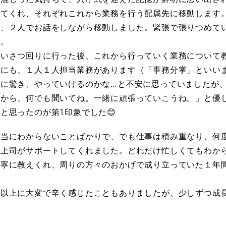
来てくれ、それぞれこれから業務を行う配属先に移動します
で、２人でお話をしながら移動しました。緊張で張りつめて
す。
あいさつ回りに行った後、これから行っていく業務について
員にも、１人１人担当業務があります（「事務分掌」といい
に驚き、やっていけるのかな…と不安に思っていましたが
うから、何でも聞いてね。一緒に頑張っていこうね。」と優
と思ったのが第1印象でした😊
本当にわからないことばかりで、でも仕事は積み重なり、何
や上司がサポートしてくれました。どれだけ忙しくてもわか
丁寧に教えくれ、周りの方々のおかげで成り立っていた１年
た以上に大変で辛く感じたこともありましたが、少しずつ成