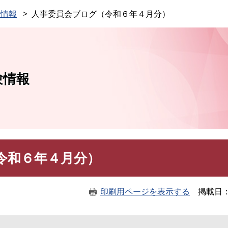
このページの本文へ
験情報
人事委員会ブログ（令和６年４月分）
験情報
令和６年４月分）
印刷用ページを表示する
掲載日