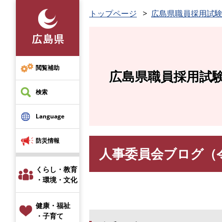
ペ
トップページ
広島県職員採用試
ー
ジ
の
先
頭
閲覧補助
広島県職員採用試
で
す
検索
。
Language
防災情報
人事委員会ブログ（
本
文
くらし・教育
・環境・文化
健康・福祉
・子育て