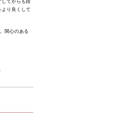
庁してからも段
をより良くして
す。関心のある
。