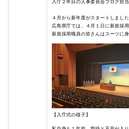
入庁２年目の人事委員会ブログ担
​４月から新年度がスタートしました
広島県庁では、４月１日に新規採
新規採用職員の皆さんはスーツに
【入庁式の様子】
私自身も１年前、期待と不安が入