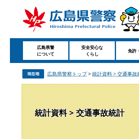
ペ
メ
ー
ニ
ジ
ュ
の
ー
先
を
頭
飛
広島県警
安全安心な
で
ば
免許
について
くらし
す
し
。
て
本
広島県警察トップ
>
統計資料 > 交通事故
文
へ
統計資料 > 交通事故統計