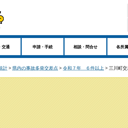
・交通
申請・手続
相談・問合せ
各所
統計
>
県内の事故多発交差点
>
令和７年 ６件以上
>
三川町交