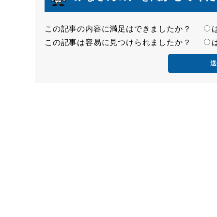
この記事の内容に満足はできましたか？
満
この記事は容易に見つけられましたか？
足
容
度
易
度