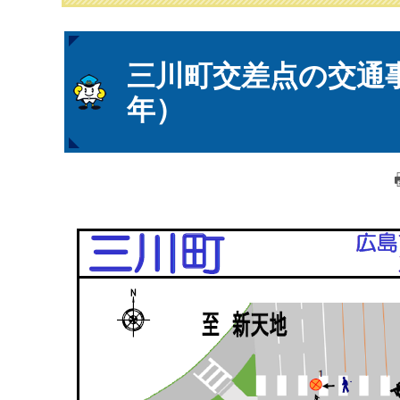
本
三川町交差点の交通
文
年）