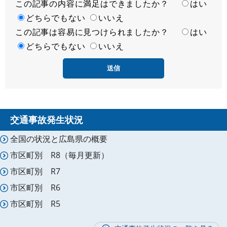
この記事の内容に満足はできましたか？
満
はい
足
どちらでもない
いいえ
この記事は容易に見つけられましたか？
度
容
はい
易
どちらでもない
いいえ
度
交通事故発生状況
全国の状況と広島県の概要
市区町別 R8（毎月更新）
市区町別 R7
市区町別 R6
市区町別 R5