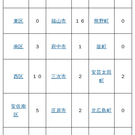
東区
０
福山市
１６
熊野町
０
南区
３
府中市
１
坂町
０
安芸太田
西区
１０
三次市
２
２
町
安佐南
５
庄原市
２
北広島町
０
区