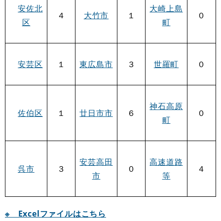
安佐北
大崎上島
４
大竹市
１
０
区
町
安芸区
１
東広島市
３
世羅町
０
神石高原
佐伯区
１
廿日市市
６
０
町
安芸高田
高速道路
呉市
３
０
４
市
等
※ Excelファイルはこちら