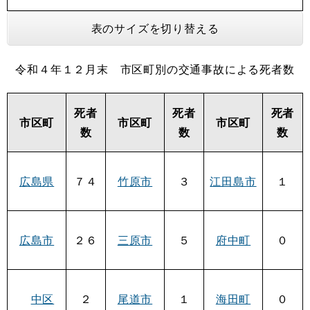
表のサイズを切り替える
令和４年１２月末 市区町別の交通事故による死者数
死者
死者
死者
市区町
市区町
市区町
数
数
数
広島県
７４
竹原市
３
江田島市
１
広島市
２６
三原市
５
府中町
０
中区
２
尾道市
１
海田町
０