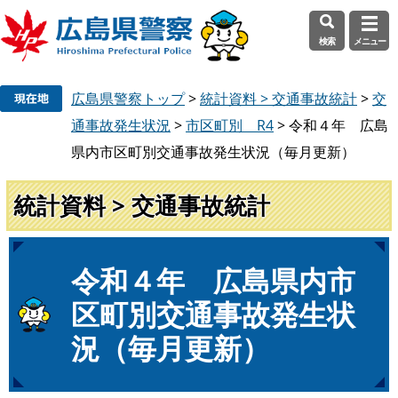
検索
メニュー
ペ
メ
広島県警察トップ
>
統計資料 > 交通事故統計
>
交
ー
ニ
ジ
ュ
通事故発生状況
>
市区町別 R4
>
令和４年 広島
の
ー
県内市区町別交通事故発生状況（毎月更新）
先
を
頭
飛
統計資料 > 交通事故統計
で
ば
す
し
。
て
本
本
令和４年 広島県内市
文
文
区町別交通事故発生状
へ
況（毎月更新）