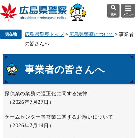
検索
メニュー
ペ
メ
広島県警察トップ
>
広島県警察について
>
事業者
ー
ニ
ジ
ュ
の皆さんへ
の
ー
先
を
頭
飛
本
事業者の皆さんへ
で
ば
文
す
し
。
て
探偵業の業務の適正化に関する法律
本
文
2026年7月27日
へ
ゲームセンター等営業に関するお願いについて
2026年7月14日