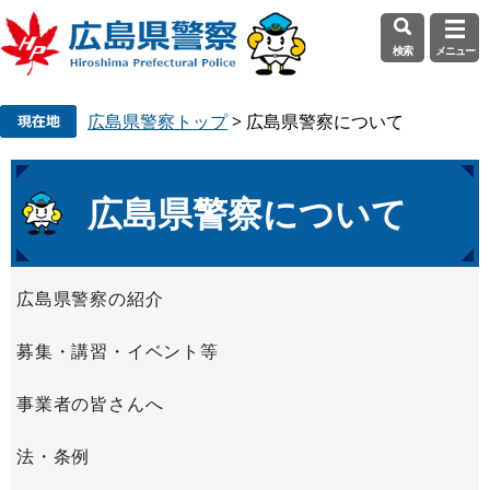
検索
メニュー
ペ
メ
広島県警察トップ
>
広島県警察について
ー
ニ
ジ
ュ
の
ー
本
先
を
広島県警察について
文
頭
飛
で
ば
す
し
広島県警察の紹介
。
て
本
募集・講習・イベント等
文
へ
事業者の皆さんへ
法・条例