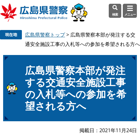
検索
メニュー
ペ
メ
広島県警察トップ
>
広島県警察本部が発注する交
ー
ニ
ジ
ュ
通安全施設工事の入札等への参加を希望される方へ
の
ー
先
を
頭
飛
本
広島県警察本部が発注
で
ば
文
する交通安全施設工事
す
し
。
て
の入札等への参加を希
本
文
望される方へ
へ
掲載日
2021年11月24日