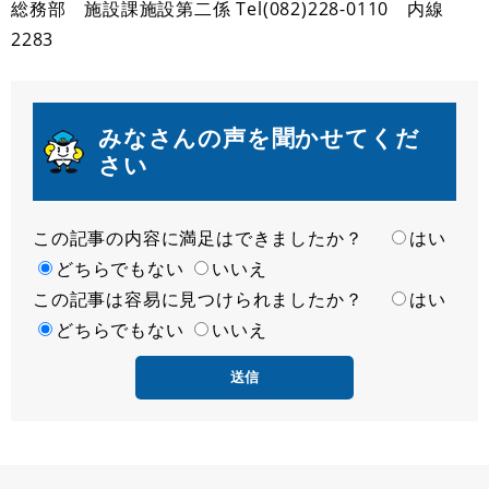
総務部 施設課施設第二係 Tel(082)228-0110 内線
2283
みなさんの声を聞かせてくだ
さい
この記事の内容に満足はできましたか？
満
はい
足
どちらでもない
いいえ
この記事は容易に見つけられましたか？
度
容
はい
易
どちらでもない
いいえ
度