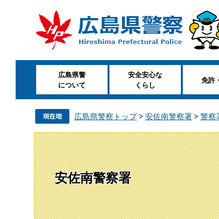
ペ
メ
ー
ニ
ジ
ュ
の
ー
先
を
頭
飛
広島県警
安全安心な
で
ば
免許
について
くらし
す
し
。
て
本
広島県警察トップ
>
安佐南警察署
>
警察
文
へ
安佐南警察署