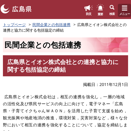
このページの本文へ
重要
防災
検索
メニュー
ペ
トップページ
民間企業との包括連携
広島県とイオン株式会社との
ー
連携と協力に関する包括協定の締結
ジ
の
民間企業との包括連携
先
頭
で
広島県とイオン株式会社との連携と協力に
す
本
関する包括協定の締結
。
文
掲載日
2011年12月1日
広島県とイオン株式会社は，相互の連携を強化し，一層の地域
の活性化及び県民サービスの向上に向けて，電子マネー「広島
県・子育てイクちゃんＷＡＯＮ」を活用した子育て支援を始め，
観光振興や地産地消の推進，環境対策，災害対策など，様々な分
野において相互の連携を強化することについて，協定を締結しま