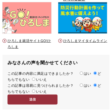
ひろしま就活サイトGO!ひ
ひろしまマイタイムライン
ろしま
みなさんの声を聞かせてください
この記事の内容に満足はできましたか？
満
はい
ど
ちらでもない
足
いいえ
この記事は容易に見つけられましたか？
度
容
はい
ど
ちらでもない
易
いいえ
度