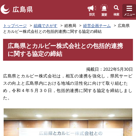
このページの本文へ
重要
防災
検索
メニュー
ペ
トップページ
組織でさがす
総務局
経営企画チーム
広島県
ー
とカルビー株式会社との包括的連携に関する協定の締結
ジ
の
広島県とカルビー株式会社との包括的連携
先
本
に関する協定の締結
頭
文
で
す
掲載日
2022年5月30日
。
広島県とカルビー株式会社は，相互の連携を強化し，県民サービ
スの向上と広島県内における地域の活性化に向けて取り組むた
め，令和４年５月３０日，包括的連携に関する協定を締結しまし
た。