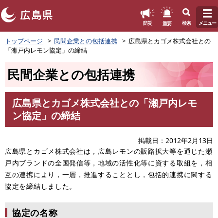
このページの本文へ
重要
防災
検索
メニュー
ペ
トップページ
民間企業との包括連携
広島県とカゴメ株式会社との
ー
「瀬戸内レモン協定」の締結
ジ
の
民間企業との包括連携
先
頭
で
広島県とカゴメ株式会社との「瀬戸内レモ
す
本
ン協定」の締結
。
文
掲載日
2012年2月13日
広島県とカゴメ株式会社は，広島レモンの販路拡大等を通じた瀬
戸内ブランドの全国発信等，地域の活性化等に資する取組を，相
互の連携により，一層，推進することとし，包括的連携に関する
協定を締結しました。
協定の名称