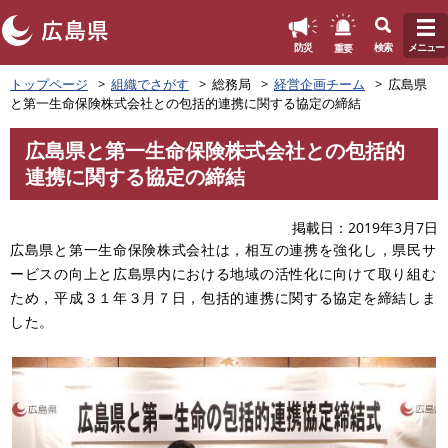
このページの本文へ
重要
防災
検索
メニュー
ペ
トップページ
組織でさがす
総務局
経営企画チーム
広島県
ー
と第一生命保険株式会社との包括的連携に関する協定の締結
ジ
の
広島県と第一生命保険株式会社との包括的
先
本
連携に関する協定の締結
頭
文
で
す
掲載日
2019年3月7日
。
広島県と第一生命保険株式会社は，相互の連携を強化し，県民サ
ービスの向上と広島県内における地域の活性化に向けて取り組む
ため，平成３１年３月７日，包括的連携に関する協定を締結しま
した。