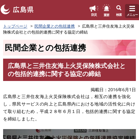
このページの本文へ
重要
防災
検索
メニュー
ペ
トップページ
民間企業との包括連携
広島県と三井住友海上火災保
ー
険株式会社との包括的連携に関する協定の締結
ジ
の
民間企業との包括連携
先
頭
で
広島県と三井住友海上火災保険株式会社と
す
本
の包括的連携に関する協定の締結
。
文
掲載日
2016年6月1日
広島県と三井住友海上火災保険株式会社は，相互の連携を強化
し，県民サービスの向上と広島県内における地域の活性化に向け
て取り組むため，平成２８年６月１日，包括的連携に関する協定
を締結しました。