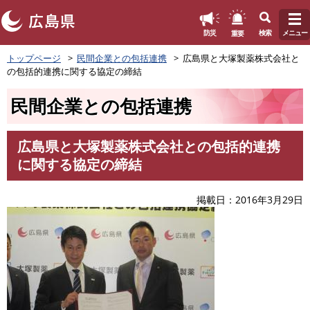
このページの本文へ
重要
防災
検索
メニュー
ペ
トップページ
民間企業との包括連携
広島県と大塚製薬株式会社と
ー
の包括的連携に関する協定の締結
ジ
の
民間企業との包括連携
先
頭
で
広島県と大塚製薬株式会社との包括的連携
す
本
に関する協定の締結
。
文
掲載日
2016年3月29日