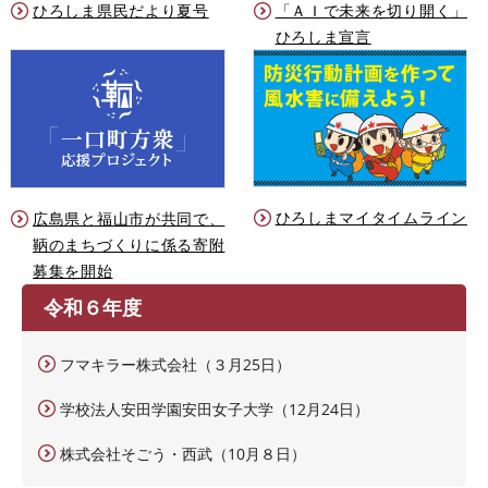
ひろしま県民だより夏号
「ＡＩで未来を切り開く」
ひろしま宣言
ひろしまマイタイムライン
広島県と福山市が共同で、
鞆のまちづくりに係る寄附
募集を開始
令和６年度
フマキラー株式会社（３月25日）
学校法人安田学園安田女子大学（12月24日）
株式会社そごう・西武（10月８日）