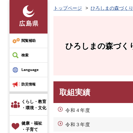
ペ
トップページ
ひろしまの森づく
ー
ジ
の
先
頭
閲覧補助
ひろしまの森づく
で
す
検索
。
Language
防災情報
取組実績
本
文
くらし・教育
・環境・文化
令和４年度
健康・福祉
令和３年度
・子育て