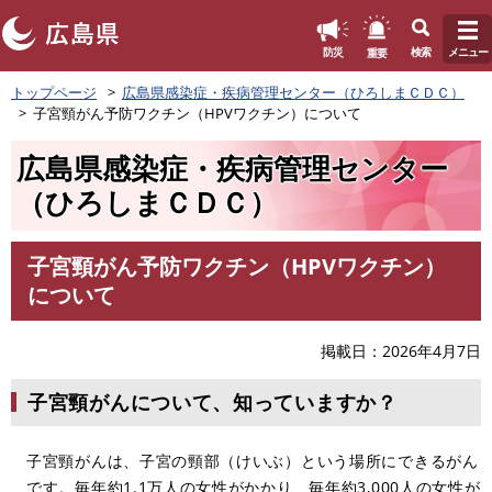
このページの本文へ
重要
防災
検索
メニュー
ペ
トップページ
広島県感染症・疾病管理センター（ひろしまＣＤＣ）
ー
子宮頸がん予防ワクチン（HPVワクチン）について
ジ
の
広島県感染症・疾病管理センター
先
頭
（ひろしまＣＤＣ）
で
す
。
子宮頸がん予防ワクチン（HPVワクチン）
本
について
文
掲載日
2026年4月7日
子宮頸がんについて、知っていますか？
子宮頸がんは、子宮の頸部（けいぶ）という場所にできるがん
です。毎年約1.1万人の女性がかかり、毎年約3,000人の女性が