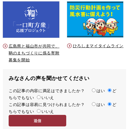
ひろしまマイタイムライン
広島県と福山市が共同で、
鞆のまちづくりに係る寄附
募集を開始
みなさんの声を聞かせてください
この記事の内容に満足はできましたか？
満
はい
ど
ちらでもない
足
いいえ
この記事は容易に見つけられましたか？
度
容
はい
ど
ちらでもない
易
いいえ
度