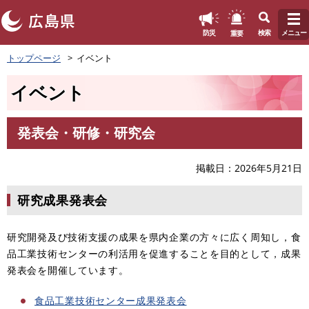
このページの本文へ
重要
防災
検索
メニュー
ペ
トップページ
イベント
ー
ジ
イベント
の
先
頭
発表会・研修・研究会
で
本
す
文
。
掲載日
2026年5月21日
研究成果発表会
研究開発及び技術支援の成果を県内企業の方々に広く周知し，食
品工業技術センターの利活用を促進することを目的として，成果
発表会を開催しています。
食品工業技術センター成果発表会