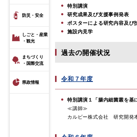
特別講演
研究成果及び支援事例発表
防災・安全
ポスターによる研究内容及び
施設内見学
しごと・産業
・観光
過去の開催状況
まちづくり
・国際交流
令和７年度
県政情報
特別講演１
「腸内細菌叢を基
≪講師≫
カルビー株式会社 研究開発本