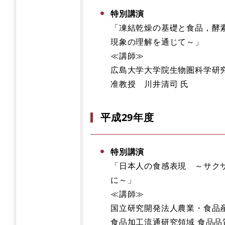
特別講演
「凍結乾燥の基礎と食品，酵
現象の理解を通じて～」
≪講師≫
広島大学大学院生物圏科学研
准教授 川井清司 氏
平成29年度
特別講演
「日本人の食感表現 ～サク
に～」
≪講師≫
国立研究開発法人農業・食品
食品加工流通研究領域 食品品