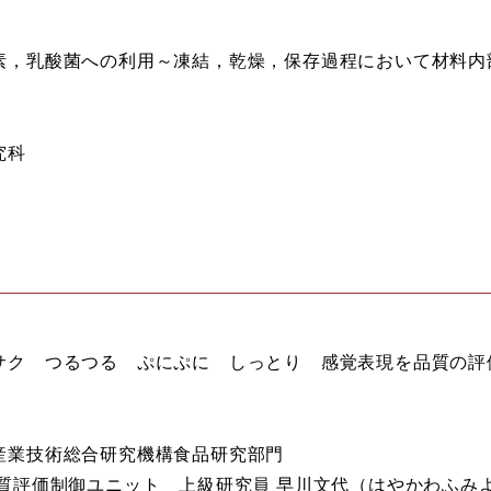
素，乳酸菌への利用～凍結，乾燥，保存過程において材料内
究科
サク つるつる ぷにぷに しっとり 感覚表現を品質の評
産業技術総合研究機構食品研究部門
質評価制御ユニット 上級研究員 早川文代（はやかわふみ