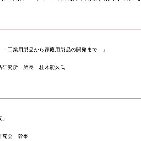
 －工業用製品から家庭用製品の開発まで—」
品研究所 所長 桂木能久氏
策」
研究会 幹事