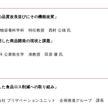
の品質改良並びにその機能改変」
食物栄養科学科 特任教授 西村 公雄 氏
用した商品開発の現状と課題」
科 公衆衛生学 准教授 田原 優 氏
した食品ロス削減への取り組み」
会社 プリザベーションユニット 企画推進グループ 課長 