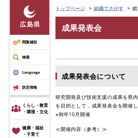
ペ
トップページ
組織でさがす
総
ー
ジ
成果発表会
の
本
先
文
頭
閲覧補助
で
す
検索
。
Language
成果発表会について
防災情報
研究開発及び技術支援の成果を県
を目的として，成果発表会を開催
くらし・教育
・環境・文化
※例年10月開催
健康・福祉
≪開催内容（参考）≫
・子育て