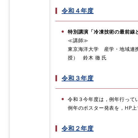
令和４年度
特別講演
「冷凍技術の最前線
≪講師≫
東京海洋大学 産学・地域連
授） 鈴木 徹 氏
令和３年度
令和３今年度は，例年行って
例年のポスター発表を，HP
令和２年度