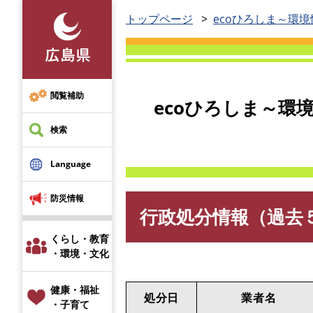
ペ
トップページ
ecoひろしま～環
ー
ジ
の
先
頭
閲覧補助
ecoひろしま～環
で
す
検索
。
Language
防災情報
行政処分情報（過去
本
文
くらし・教育
・環境・文化
健康・福祉
処分日
業者名
・子育て