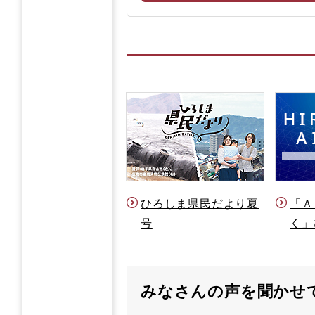
ひろしま県民だより夏
「Ａ
号
く」
みなさんの声を聞かせ