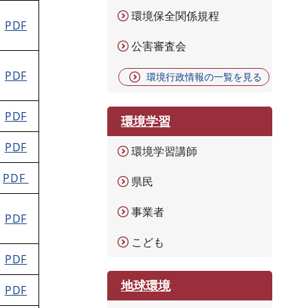
環境保全関係規程
PDF
公害審査会
PDF
環境行政情報の一覧を見る
PDF
環境学習
PDF
環境学習講師
PDF
県民
事業者
PDF
こども
PDF
地球環境
PDF