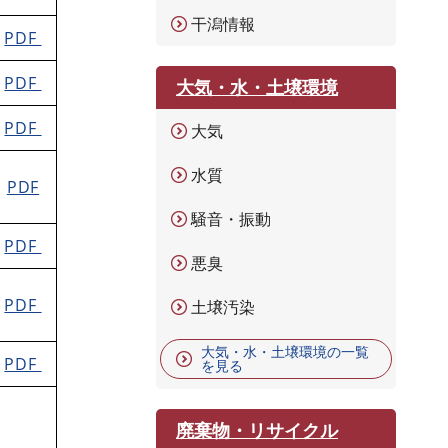
干潟情報
PDF
PDF
大気・水・土壌環境
PDF
大気
水質
PDF
騒音・振動
PDF
悪臭
PDF
土壌汚染
大気・水・土壌環境の一覧
PDF
を見る
廃棄物・リサイクル