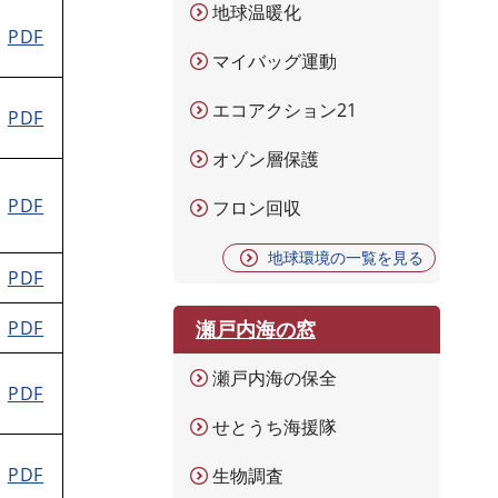
地球温暖化
PDF
マイバッグ運動
エコアクション21
PDF
オゾン層保護
PDF
フロン回収
地球環境の一覧を見る
PDF
PDF
瀬戸内海の窓
瀬戸内海の保全
PDF
せとうち海援隊
PDF
生物調査