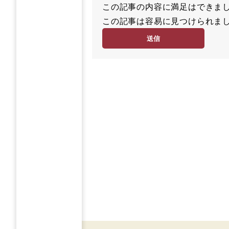
この記事の内容に満足はでき
満
この記事は容易に見つけられ
足
容
度
易
度