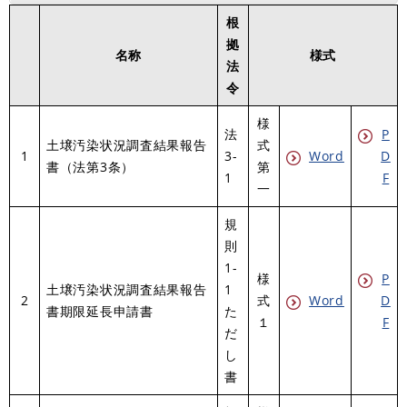
根
拠
名称
様式
法
令
様
法
P
土壌汚染状況調査結果報告
式
1
3-
Word
D
書（法第3条）
第
1
F
一
規
則
1-
様
P
土壌汚染状況調査結果報告
1
2
式
Word
D
書期限延長申請書
た
１
F
だ
し
書