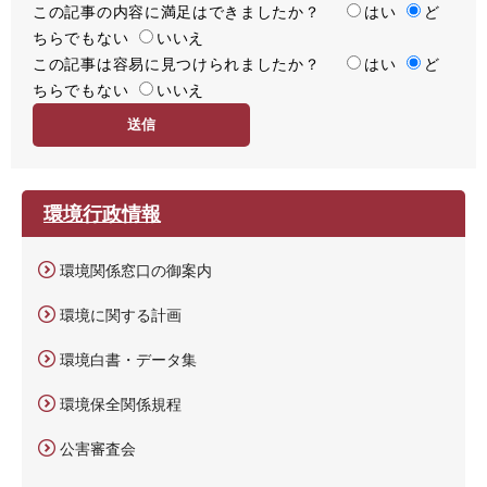
この記事の内容に満足はできましたか？
満
はい
ど
ちらでもない
足
いいえ
この記事は容易に見つけられましたか？
度
容
はい
ど
ちらでもない
易
いいえ
度
環境行政情報
環境関係窓口の御案内
環境に関する計画
環境白書・データ集
環境保全関係規程
公害審査会