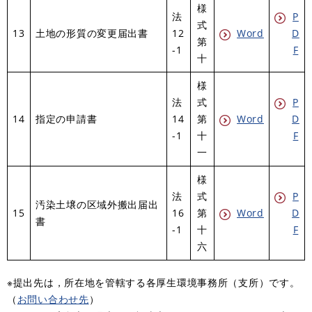
様
法
P
式
13
土地の形質の変更届出書
12
Word
D
第
-1
F
十
様
法
式
P
14
指定の申請書
14
第
Word
D
-1
十
F
一
様
法
式
P
汚染土壌の区域外搬出届出
15
16
第
Word
D
書
-1
十
F
六
※提出先は，所在地を管轄する各厚生環境事務所（支所）です。
（
お問い合わせ先
）