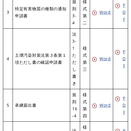
規
様
P
特定有害物質の種類の通知
則
式
3
Word
D
申請書
3-
第
F
4
二
法
3-
1
様
P
土壌汚染対策法第３条第１
た
式
4
Word
D
項ただし書の確認申請書
だ
第
F
し
三
書
き
規
様
P
則
式
5
承継届出書
Word
D
16
第
F
-4
四
様
法
P