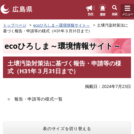
このページの本文へ
重要
防災
検索
メニュー
ペ
トップページ
ecoひろしま～環境情報サイト～
土壌汚染対策法に
ー
基づく報告・申請等の様式（H31年３月31日まで）
ジ
の
ecoひろしま～環境情報サイト～
先
頭
で
土壌汚染対策法に基づく報告・申請等の様
す
本
式（H31年３月31日まで）
。
文
掲載日
2024年7月23日
○ 報告・申請等の様式一覧
表のサイズを切り替える