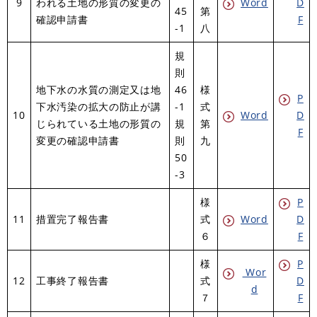
9
われる土地の形質の変更の
Word
D
45
第
確認申請書
F
-1
八
規
則
地下水の水質の測定又は地
46
様
P
下水汚染の拡大の防止が講
-1
式
10
Word
D
じられている土地の形質の
規
第
F
変更の確認申請書
則
九
50
-3
様
P
11
措置完了報告書
式
Word
D
６
F
様
P
Wor
12
工事終了報告書
式
D
d
７
F