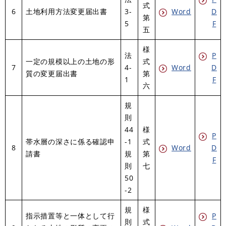
式
6
土地利用方法変更届出書
3-
Word
D
第
5
F
五
様
法
P
一定の規模以上の土地の形
式
7
4-
Word
D
質の変更届出書
第
1
F
六
規
則
44
様
P
帯水層の深さに係る確認申
-1
式
8
Word
D
請書
規
第
F
則
七
50
-2
規
様
指示措置等と一体として行
P
則
式