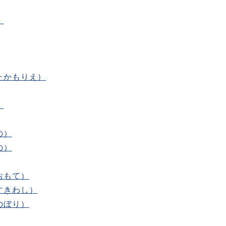
）
たかもりえ）
）
の）
の）
おもて）
すきわし）
のぼり）