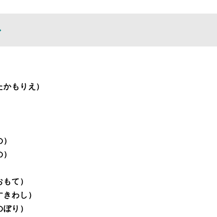
◇
たかもりえ）
）
の）
の）
ぎおもて）
すきわし）
のぼり）