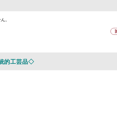
せん。
統的工芸品◇
）