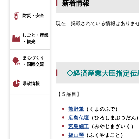
新着情報
防災・安全
現在、掲載されている情報はありま
しごと・産業
・観光
まちづくり
・国際交流
◇経済産業大臣指定伝
県政情報
【５品目】
熊野筆
（くまのふで）
広島仏壇
（ひろしまぶつだん
宮島細工
（みやじまざいく）
福山琴
（ふくやまこと）