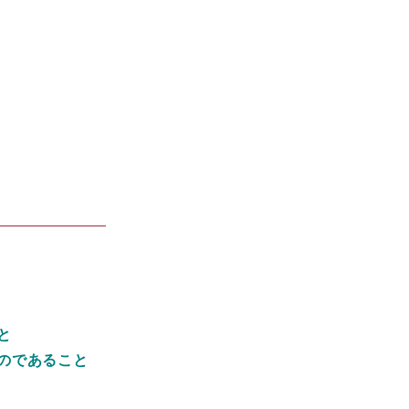
と
であること​