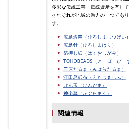
多彩な伝統工芸・伝統資産を有し
それぞれが地域の魅力の一つであ
す。
広島漆芸（ひろしましつげい
広島針（ひろしまはり）
箔押し紙​（はくおしがみ）
TOHOBEADS（とーほーびー
三原だるま（みはらだるま）
江田島紙布（えたじましふ）
けん玉（けんだま）
神楽幕（かぐらまく）
関連情報