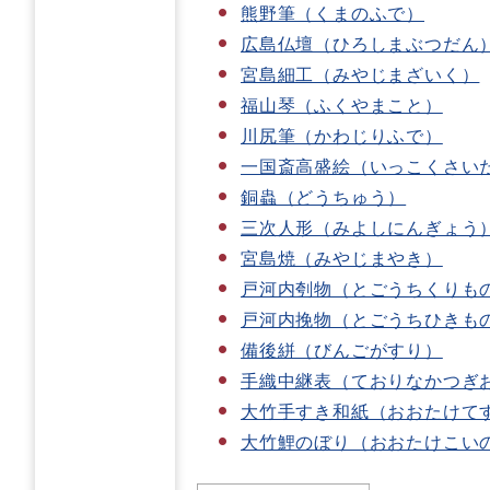
熊野筆（くまのふで）
広島仏壇（ひろしまぶつだん
宮島細工（みやじまざいく）
福山琴（ふくやまこと）
川尻筆（かわじりふで）
一国斎高盛絵（いっこくさい
銅蟲（どうちゅう）
三次人形（みよしにんぎょう
宮島焼（みやじまやき）
戸河内刳物（とごうちくりも
戸河内挽物（とごうちひきも
備後絣（びんごがすり）
手織中継表（ておりなかつぎ
大竹手すき和紙（おおたけて
大竹鯉のぼり（おおたけこい