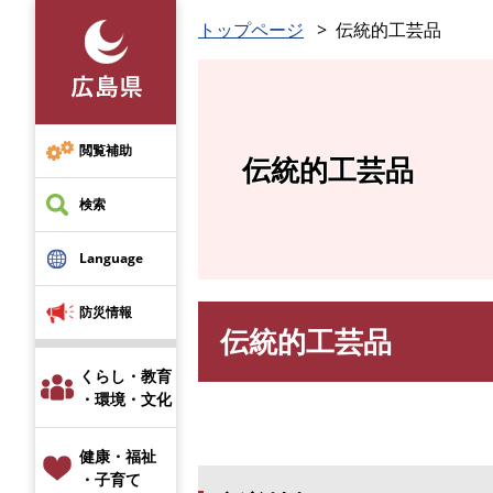
ペ
トップページ
伝統的工芸品
ー
ジ
の
先
頭
閲覧補助
伝統的工芸品
で
す
検索
。
Language
防災情報
伝統的工芸品
本
文
くらし・教育
・環境・文化
健康・福祉
・子育て