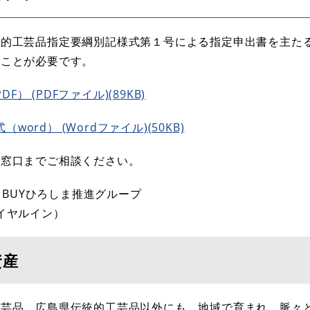
統的工芸品指定要綱別記様式第１号による指定申出書を主た
ることが必要です。
 (PDFファイル)(89KB)
rd） (Wordファイル)(50KB)
記窓口までご相談ください。
 BUYひろしま推進グループ
ダイヤルイン）
資産
工芸品、広島県伝統的工芸品以外にも、地域で育まれ、脈々