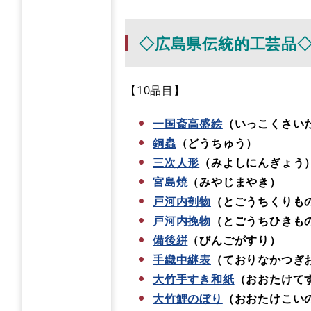
◇広島県伝統的工芸品
【10品目】
一国斎高盛絵
（いっこくさい
銅蟲
（どうちゅう）
三次人形
（みよしにんぎょう
宮島焼
（みやじまやき）
戸河内刳物
（とごうちくりも
戸河内挽物
（とごうちひきも
備後絣
（びんごがすり）
手織中継表
（ておりなかつ
大竹手すき和紙
（おおたけて
大竹鯉のぼり
（おおたけこい