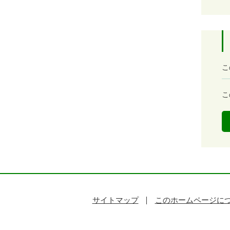
満
こ
足
度
容
こ
易
度
サイトマップ
このホームページに