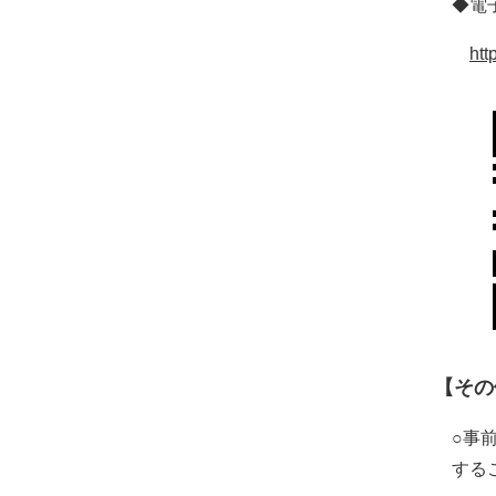
◆電子
htt
【その
○事
する