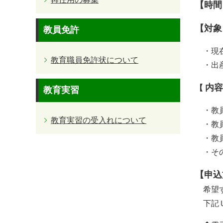
【時間
【対象
教員免許
・現
教育職員免許状について
・出
内容
【
教育実習
・教
教育実習の受入れについて
・教
・教
・そ
【申込
希望す
下記Ｕ