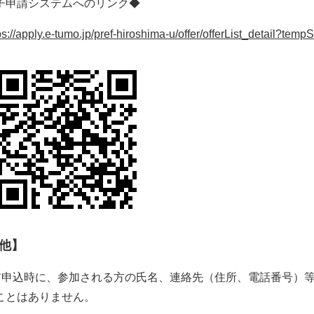
申請システムへのリンク◆
ps://apply.e-tumo.jp/pref-hiroshima-u/offer/offerList_detail?te
他】
前申込時に、参加される方の氏名、連絡先（住所、電話番号）
ことはありません。