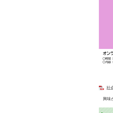
社
​ 興味