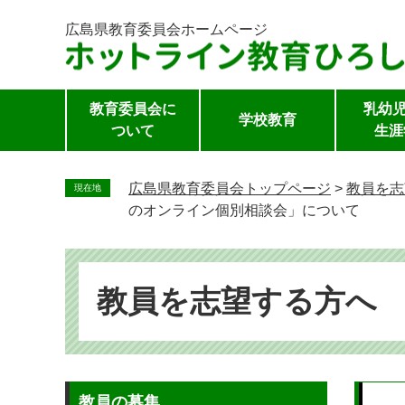
広島県教育委員会
ホームページ
教育委員会に
乳幼児
学校教育
ついて
生涯
ペ
ー
広島県教育委員会トップページ
>
教員を志
現在地
ジ
のオンライン個別相談会」について
の
先
頭
で
教員を志望する方へ
す。
本
教員の募集