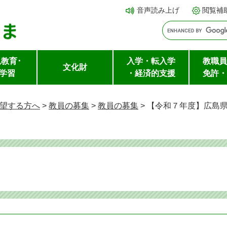
メ
本文へ
音声読み上げ
閲覧補
ニ
ュ
ー
教育･
入学・転入学
教職員
を
文化財
学習
・経済的支援
免許・
飛
ば
望する方へ
>
教員の募集
>
教員の募集
>
【令和７年度】広島
し
て