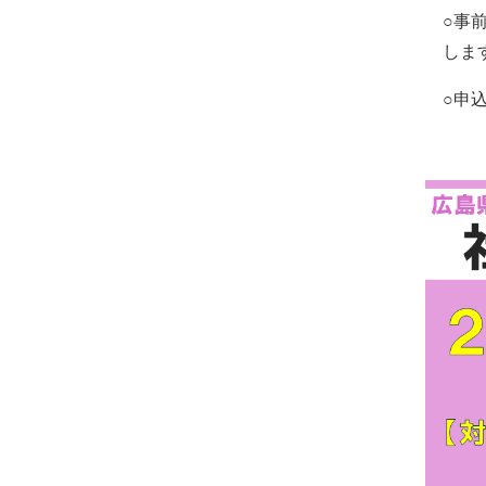
○事
しま
○申