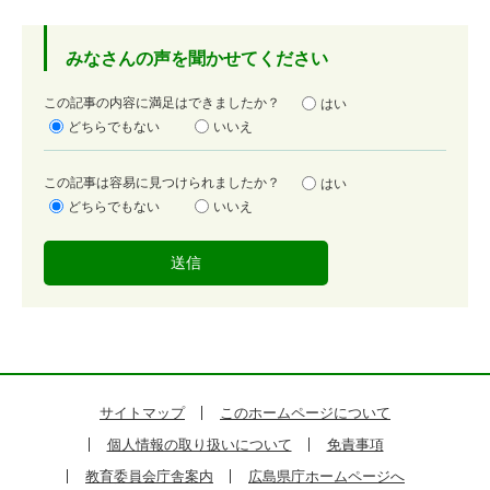
みなさんの声を聞かせてください
満
この記事の内容に満足はできましたか？
はい
足
どちらでもない
いいえ
度
容
この記事は容易に見つけられましたか？
はい
易
どちらでもない
いいえ
度
サイトマップ
このホームページについて
個人情報の取り扱いについて
免責事項
教育委員会庁舎案内
広島県庁ホームページへ