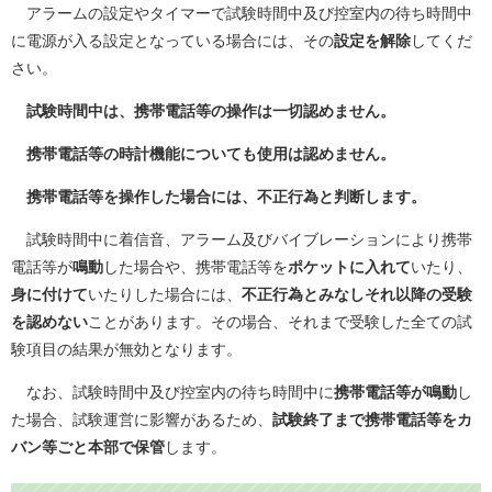
アラームの設定やタイマーで試験時間中及び控室内の待ち時間中
に電源が入る設定となっている場合には、その
設定を解除
してくだ
さい。
試験時間中は、携帯電話等の操作は一切認めません。
携帯電話等の時計機能についても使用は認めません。
携帯電話等を操作した場合には、不正行為と判断します。
試験時間中に着信音、アラーム及びバイブレーションにより携帯
電話等が
鳴動
した場合や、携帯電話等を
ポケットに入れて
いたり、
身に付けて
いたりした場合には、
不正行為とみなしそれ以降の受験
を認めない
ことがあります。その場合、それまで受験した全ての試
験項目の結果が無効となります。
なお、試験時間中及び控室内の待ち時間中に
携帯電話等が鳴動
し
た場合、試験運営に影響があるため、
試験終了まで携帯電話等をカ
バン等ごと本部で保管
します。