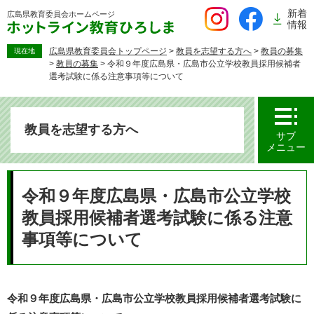
ペ
新着
広島県教育委員会
ホームページ
ー
情報
ジ
の
広島県教育委員会トップページ
>
教員を志望する方へ
>
教員の募集
現在地
>
教員の募集
>
令和９年度広島県・広島市公立学校教員採用候補者
先
選考試験に係る注意事項等について
頭
で
す。
教員を志望する方へ
サブ
メニュー
本
文
令和９年度広島県・広島市公立学校
教員採用候補者選考試験に係る注意
事項等について
令和９年度広島県・広島市公立学校教員採用候補者選考試験に