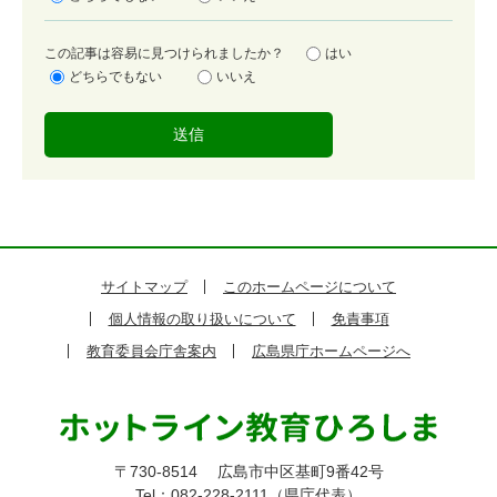
度
容
この記事は容易に見つけられましたか？
はい
易
どちらでもない
いいえ
度
サイトマップ
このホームページについて
個人情報の取り扱いについて
免責事項
教育委員会庁舎案内
広島県庁ホームページへ
〒730-8514
広島市中区基町9番42号
Tel：082-228-2111（県庁代表）