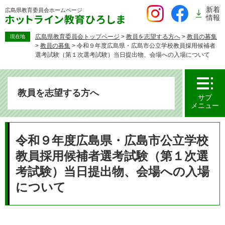
ペ
新着
広島県教育委員会
ホームページ
ー
情報
ジ
の
広島県教育委員会トップページ
>
教員を志望する方へ
>
教員の募集
現在地
>
教員の募集
>
令和９年度広島県・広島市公立学校教員採用候補者
先
選考試験（第１次選考試験）当日提出物、会場への入場について
頭
で
す。
教員を志望する方へ
サブ
メニュー
本
文
令和９年度広島県・広島市公立学校
教員採用候補者選考試験（第１次選
考試験）当日提出物、会場への入場
について