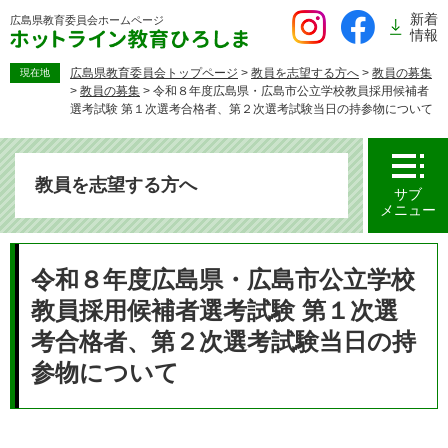
ペ
新着
広島県教育委員会
ホームページ
ー
情報
ジ
の
広島県教育委員会トップページ
>
教員を志望する方へ
>
教員の募集
現在地
>
教員の募集
>
令和８年度広島県・広島市公立学校教員採用候補者
先
選考試験 第１次選考合格者、第２次選考試験当日の持参物について
頭
で
す。
教員を志望する方へ
サブ
メニュー
本
文
令和８年度広島県・広島市公立学校
教員採用候補者選考試験 第１次選
考合格者、第２次選考試験当日の持
参物について