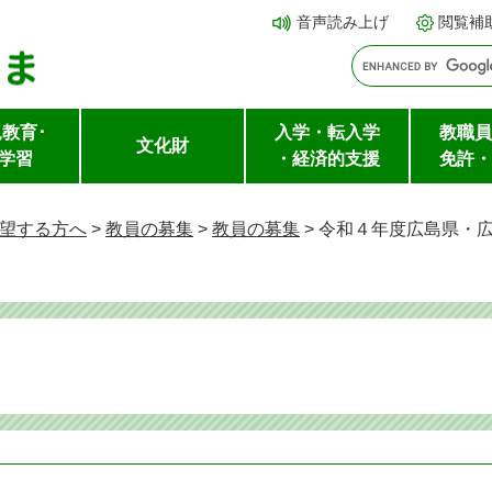
メ
本文へ
音声読み上げ
閲覧補
ニ
ュ
ー
教育･
入学・転入学
教職員
を
文化財
学習
・経済的支援
免許・
飛
ば
望する方へ
>
教員の募集
>
教員の募集
>
令和４年度広島県・
し
て