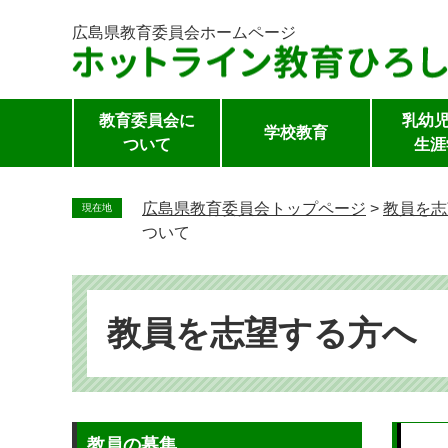
広島県教育委員会
ホームページ
教育委員会に
乳幼児
学校教育
ついて
生涯
ペ
ー
広島県教育委員会トップページ
>
教員を志
現在地
ジ
ついて
の
先
頭
で
教員を志望する方へ
す。
本
教員の募集