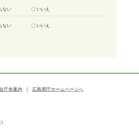
もない
いいえ
もない
いいえ
会庁舎案内
広島県庁ホームページへ
表）