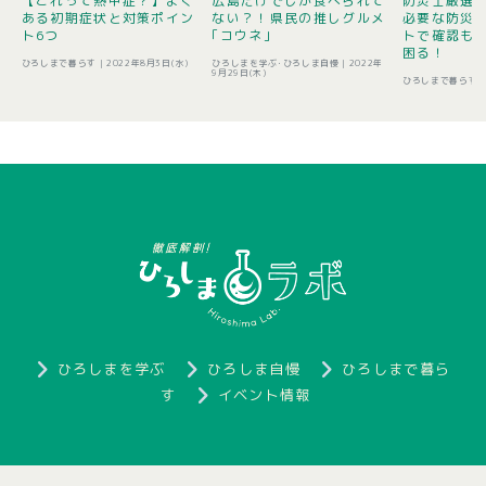
【これって熱中症？】よく
広島だけでしか食べられて
防災士厳選1
ある初期症状と対策ポイン
ない？！県民の推しグルメ
必要な防災
ト6つ
｢コウネ｣
トで確認も 
困る！
ひろしまで暮らす |
2022年8月3日(水)
ひろしまを学ぶ･ひろしま自慢 |
2022年
9月29日(木)
ひろしまで暮らす 
ひろしまを学ぶ
ひろしま自慢
ひろしまで暮ら
す
イベント情報