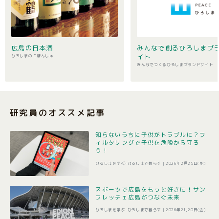
広島の日本酒
みんなで創るひろしまブ
イト
ひろしまのにほんしゅ
みんなでつくるひろしまブランドサイト
研究員のオススメ記事
知らないうちに子供がトラブルに？フ
ィルタリングで子供を危険から守ろ
う！
ひろしまを学ぶ･ひろしまで暮らす |
2026年2月25日(水)
スポーツで広島をもっと好きに！サン
フレッチェ広島がつなぐ未来
ひろしまを学ぶ･ひろしまで暮らす |
2026年2月20日(金)