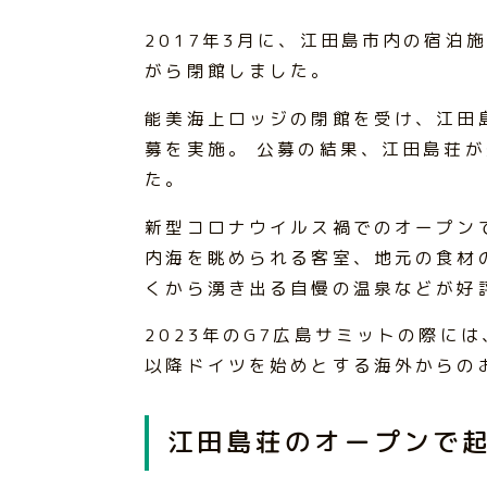
2017年3月に、江田島市内の宿泊
がら閉館しました。
能美海上ロッジの閉館を受け、江田
募を実施。 公募の結果、江田島荘が
た。
新型コロナウイルス禍でのオープン
内海を眺められる客室、地元の食材
くから湧き出る自慢の温泉などが好
2023年のG7広島サミットの際に
以降ドイツを始めとする海外からの
江田島荘のオープンで