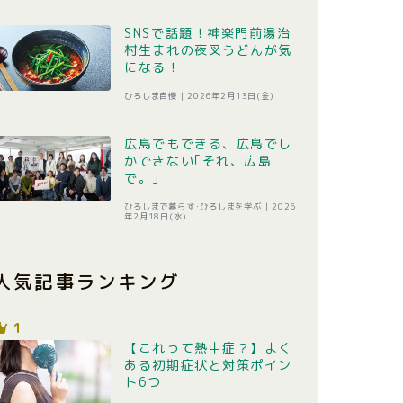
SNSで話題！神楽門前湯治
村生まれの夜叉うどんが気
になる！
ひろしま自慢 |
2026年2月13日(金)
広島でもできる、広島でし
かできない｢それ、広島
で。｣
ひろしまで暮らす･ひろしまを学ぶ |
2026
年2月18日(水)
人気記事ランキング
1
【これって熱中症？】よく
ある初期症状と対策ポイン
ト6つ