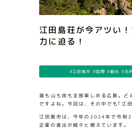
江田島荘が今アツい！
力に迫る！
江田島市
国際
観光
名
海も山も街も全部楽しめる広島。ど
ですよね。今回は、その中でも｢江
江田島市は、今年の2024年で市制
企業の進出が続々と増えています。