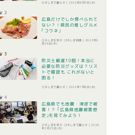
ひろしまで暮らす |
2022年8月3日(水)
2
広島だけでしか食べられて
ない？！県民の推しグルメ
｢コウネ｣
ひろしまを学ぶ･ひろしま自慢 |
2022年9
月29日(木)
3
防災士厳選10個！本当に
必要な防災グッズは？リス
トで確認も これがないと
困る！
ひろしまで暮らす |
2022年7月6日(水)
4
広島県でも地震・津波で被
害！？ ｢広島県地震被害想
定｣を見てみよう！
ひろしまを学ぶ･ひろしまで暮らす |
2026
年2月25日(水)