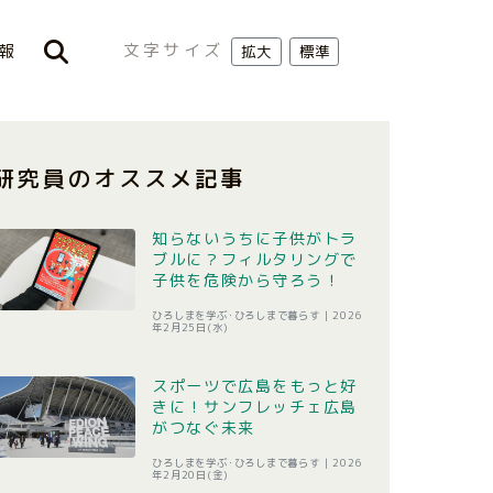
文字サイズ
報
拡大
標準
研究員のオススメ記事
知らないうちに子供がトラ
ブルに？フィルタリングで
子供を危険から守ろう！
ひろしまを学ぶ･ひろしまで暮らす |
2026
年2月25日(水)
スポーツで広島をもっと好
きに！サンフレッチェ広島
がつなぐ未来
ひろしまを学ぶ･ひろしまで暮らす |
2026
年2月20日(金)