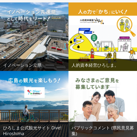
イノベーション立県
人的資本経営ひろしま。
ひろしま公式観光サイト Dive!
パブリックコメント (県民意見募
Hiroshima
集)