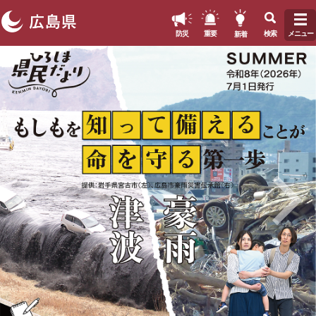
このページの本文へ
新着
防災
重要
検索
メニュー
ペ
本
ー
文
ジ
の
先
頭
で
す
。