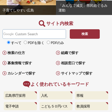
「みんなで減災」県民総ぐるみ
子育てしやすい広島
運動
サイト内検索
G
o
検
o
すべて
PDFを除く
PDFのみ
索
g
対
検索の仕方
組織で探す
l
象
e
募集情報で探す
相談窓口で探す
カ
ス
カレンダーで探す
サイトマップで探す
タ
ム
よく使われているキーワード
検
索
広島県庁採用
入札
県報
電子申請
こども５０円バス
教員採用