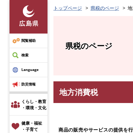
ペ
トップページ
県税のページ
地
ー
ジ
の
先
頭
閲覧補助
県税のページ
で
す
検索
。
Language
防災情報
地方消費税
本
文
くらし・教育
・環境・文化
健康・福祉
商品の販売やサービスの提供を行
・子育て