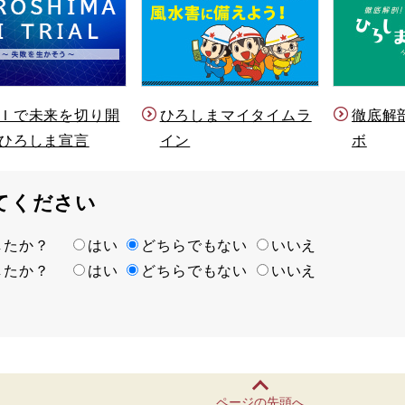
Ｉで未来を切り開
ひろしまマイタイムラ
徹底解
ひろしま宣言
イン
ボ
てください
ましたか？
はい
どちらでもない
いいえ
ましたか？
はい
どちらでもない
いいえ
ページの先頭へ