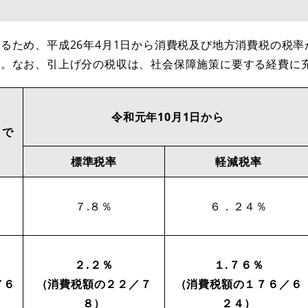
ため、平成26年4月1日から消費税及び地方消費税の税率
た。なお、引上げ分の税収は、社会保障施策に要する経費に
令和元年10月1日から
まで
標準税率
軽減税率
７.８％
６．２４％
２.２％
１.７６％
／６
（消費税額の２２／７
（消費税額の１７６／６
８）
２４）