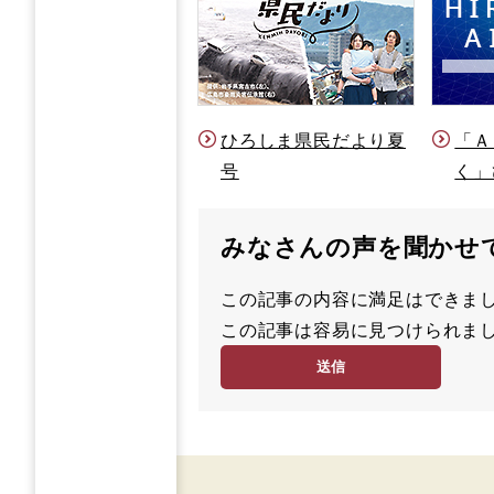
ひろしま県民だより夏
「Ａ
号
く」
みなさんの声を聞かせ
この記事の内容に満足はでき
満
この記事は容易に見つけられ
足
容
度
易
度