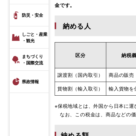
金です。
防災・安全
納める人
しごと・産業
・観光
区分
納税
まちづくり
・国際交流
譲渡割（国内取引）
商品の販売
県政情報
貨物割（輸入取引）
輸入貨物を
※保税地域とは、外国から日本に運
なお、この税金は、商品などの価
納める額