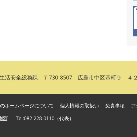
全総務課 〒730-8507 広島市中区基町９－４２ Tel
のホームページについて
個人情報の取扱い
免責事項
ア
地図
]
Tel:082-228-0110（代表）