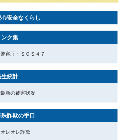
安心安全なくらし
リンク集
警察庁・ＳＯＳ４７
発生統計
最新の被害状況
特殊詐欺の手口
オレオレ詐欺