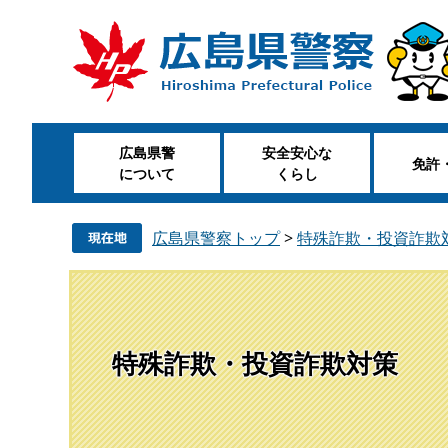
ペ
メ
ー
ニ
ジ
ュ
の
ー
先
を
頭
飛
広島県警
安全安心な
で
ば
免許
について
くらし
す
し
。
て
本
広島県警察トップ
>
特殊詐欺・投資詐欺
文
へ
特殊詐欺・投資詐欺対策