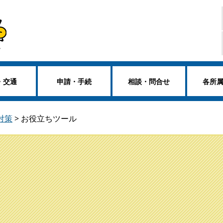
・交通
申請・手続
相談・問合せ
各所
対策
>
お役立ちツール