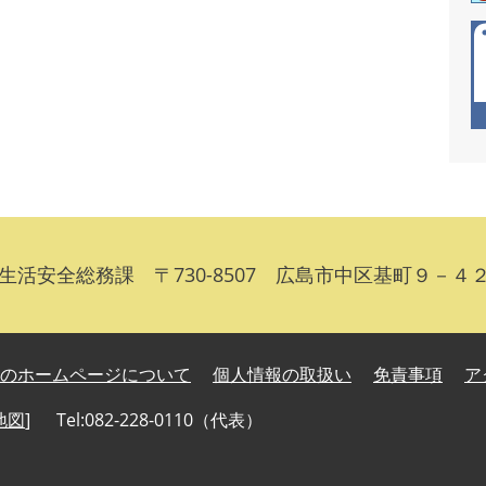
全総務課 〒730-8507 広島市中区基町９－４２ Tel
のホームページについて
個人情報の取扱い
免責事項
ア
地図
]
Tel:082-228-0110（代表）