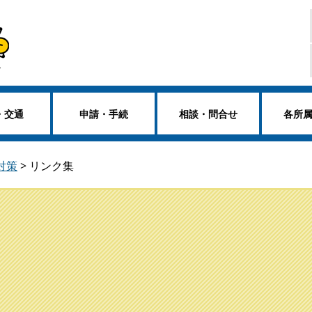
・交通
申請・手続
相談・問合せ
各所
対策
>
リンク集