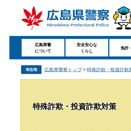
ペ
メ
ー
ニ
ジ
ュ
の
ー
先
を
頭
飛
広島県警
安全安心な
で
ば
免許
について
くらし
す
し
。
て
本
広島県警察トップ
>
特殊詐欺・投資詐欺
文
へ
特殊詐欺・投資詐欺対策