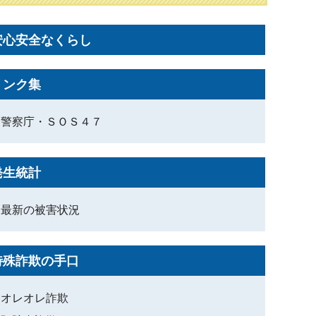
安心安全なくらし
リンク集
警察庁・ＳＯＳ４７
発生統計
最新の被害状況
特殊詐欺の手口
オレオレ詐欺