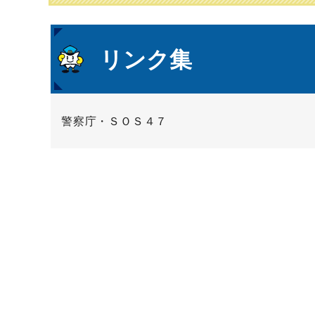
本
リンク集
文
警察庁・ＳＯＳ４７