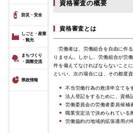
資格審査の概要
防災・安全
資格審査とは
しごと・産業
・観光
労働者は、労働組合を自由に作る
まちづくり
りません。しかし、労働組合が労
・国際交流
件を備えてなければならないこと
といい、次の場合には、その都度
県政情報
不当労働行為の救済申立てを
法人登記をするために、資格
労働委員会の労働者委員候補
職業安定法で決められている
労働協約の地域的拡張適用の