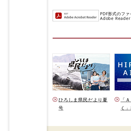
PDF形式のファ
Adobe R
ひろしま県民だより夏
「Ａ
号
く」