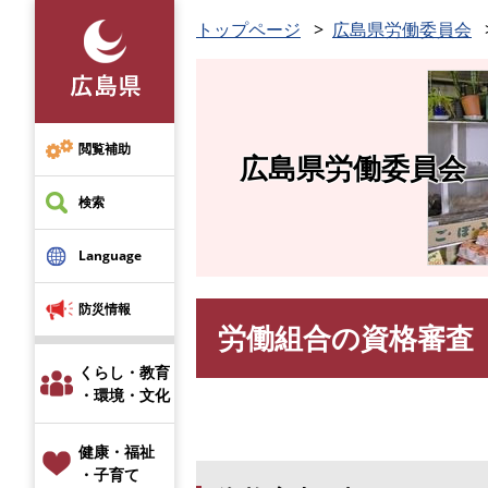
ペ
トップページ
広島県労働委員会
ー
ジ
の
先
頭
閲覧補助
広島県労働委員会
で
す
検索
。
Language
防災情報
労働組合の資格審査
本
文
くらし・教育
・環境・文化
健康・福祉
・子育て