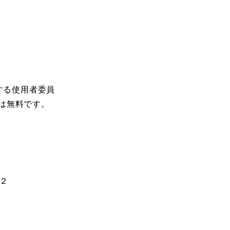
する使用者委員
用は無料です。
２