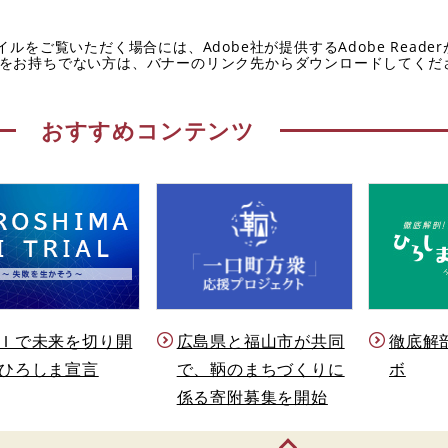
イルをご覧いただく場合には、Adobe社が提供するAdobe Reade
eaderをお持ちでない方は、バナーのリンク先からダウンロードしてく
おすすめコンテンツ
Ｉで未来を切り開
徹底解
広島県と福山市が共同
ひろしま宣言
ボ
で、鞆のまちづくりに
係る寄附募集を開始