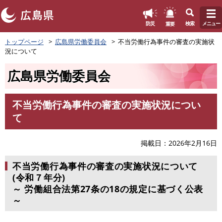
このページの本文へ
重要
防災
検索
メニュー
ペ
トップページ
広島県労働委員会
不当労働行為事件の審査の実施状
ー
況について
ジ
の
広島県労働委員会
先
頭
で
不当労働行為事件の審査の実施状況につい
す
本
て
。
文
掲載日
2026年2月16日
不当労働行為事件の審査の実施状況について
(令和７年分)
～ 労働組合法第27条の18の規定に基づく公表
～