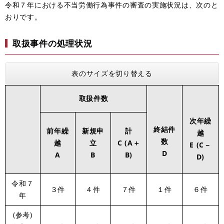
令和７年における不当労働行為事件の審査の実施状況は、次のと
おりです。
取扱事件の処理状況
表のサイズを切り替える
取扱件数
次年繰
終結件
前年繰
新規申
計
越
数
越
立
C (A＋
E (C－
D
A
B
B)
D)
令和７
３件
４件
７件
１件
６件
年
(参考)