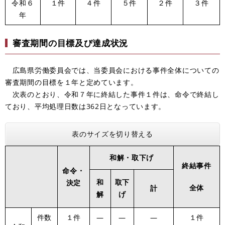
令和６
１件
４件
５件
２件
３件
年
審査期間の目標及び達成状況
広島県労働委員会では、当委員会における事件全体についての
審査期間の目標を１年と定めています。
次表のとおり、令和７年に終結した事件１件は、命令で終結し
ており、平均処理日数は362日となっています。
表のサイズを切り替える
和解・取下げ
終結事件
命令・
和
取下
決定
全体
計
解
げ
件数
１件
―
―
―
１件