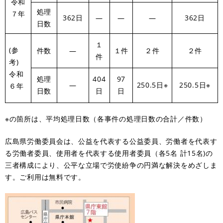
令和
処理
７年
362日
―
―
―
362日
日数
１
(参
件数
―
１件
２件
２件
件
考)
令和
処理
404
97
―
250.5日※
250.5日※
６年
日数
日
日
※の箇所は、平均処理日数（各事件の処理日数の合計／件数）
​広島県労働委員会は、公益を代表する公益委員、労働者を代表す
る労働者委員、使用者を代表する使用者委員（各5名 計15名)の
三者構成により、公平な立場で労使紛争の円満な解決をめざしま
す。ご利用は無料です。