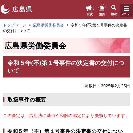
このページの本文へ
重要
防災
検索
メニュー
ペ
トップページ
広島県労働委員会
令和５年(不)第１号事件の決定書
ー
の交付について
ジ
の
広島県労働委員会
先
頭
で
令和５年(不)第１号事件の決定書の交付につ
す
本
いて
。
文
掲載日
2025年2月25日
取扱事件の概要
この決定は、労組法に基づく和解の認定により失効しています。
令和５年（不）第１号事件の決定書の交付につい