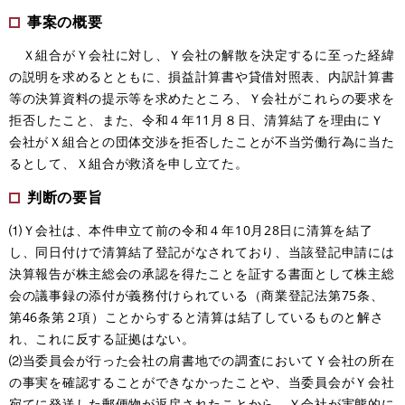
事案の概要
Ｘ組合がＹ会社に対し、Ｙ会社の解散を決定するに至った経緯
の説明を求めるとともに、損益計算書や貸借対照表、内訳計算書
等の決算資料の提示等を求めたところ、Ｙ会社がこれらの要求を
拒否したこと、また、令和４年11月８日、清算結了を理由にＹ
会社がＸ組合との団体交渉を拒否したことが不当労働行為に当た
るとして、Ｘ組合が救済を申し立てた。
判断の要旨
⑴Ｙ会社は、本件申立て前の令和４年10月28日に清算を結了
し、同日付けで清算結了登記がなされており、当該登記申請には
決算報告が株主総会の承認を得たことを証する書面として株主総
会の議事録の添付が義務付けられている（商業登記法第75条、
第46条第２項）ことからすると清算は結了しているものと解さ
れ、これに反する証拠はない。
⑵当委員会が行った会社の肩書地での調査においてＹ会社の所在
の事実を確認することができなかったことや、当委員会がＹ会社
宛てに発送した郵便物が返戻されたことから、Ｙ会社が実態的に